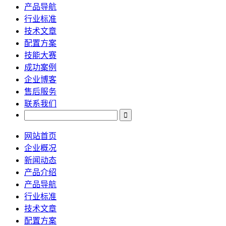
产品导航
行业标准
技术文章
配置方案
技能大赛
成功案例
企业博客
售后服务
联系我们
网站首页
企业概况
新闻动态
产品介绍
产品导航
行业标准
技术文章
配置方案