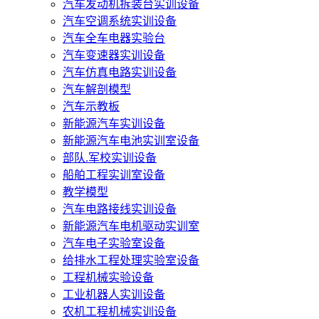
汽车发动机拆装台实训设备
汽车空调系统实训设备
汽车全车电器实验台
汽车变速器实训设备
汽车仿真电路实训设备
汽车解剖模型
汽车示教板
新能源汽车实训设备
新能源汽车电池实训室设备
部队.军校实训设备
船舶工程实训室设备
教学模型
汽车电路接线实训设备
新能源汽车电机驱动实训室
汽车电子实验室设备
给排水工程处理实验室设备
工程机械实验设备
工业机器人实训设备
农机工程机械实训设备