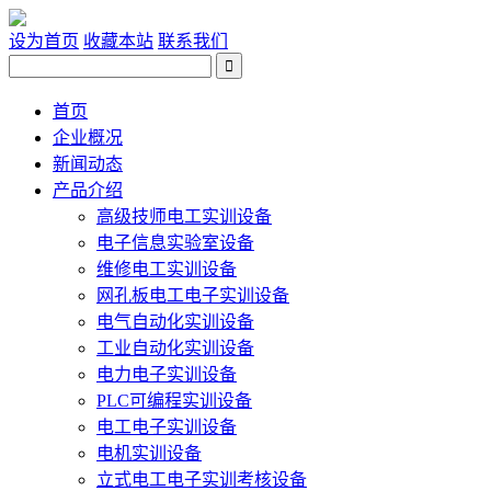
设为首页
收藏本站
联系我们
首页
企业概况
新闻动态
产品介绍
高级技师电工实训设备
电子信息实验室设备
维修电工实训设备
网孔板电工电子实训设备
电气自动化实训设备
工业自动化实训设备
电力电子实训设备
PLC可编程实训设备
电工电子实训设备
电机实训设备
立式电工电子实训考核设备