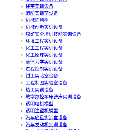
楼宇实训设备
消防实训室设备
机械陈列柜
机械创新实训设备
煤矿安全培训技能实训设备
环境工程实训设备
化工工程实训设备
化工原理实训设备
流体力学实训设备
过程控制实训设备
钳工实验室设备
工程制图实验室设备
热工实训设备
教学数控车床铣床实训设备
透明电机模型
透明注塑机模型
汽车底盘实训室设备
汽车发动机实训设备