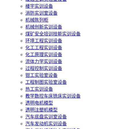
楼宇实训设备
消防实训室设备
机械陈列柜
机械创新实训设备
煤矿安全培训技能实训设备
环境工程实训设备
化工工程实训设备
化工原理实训设备
流体力学实训设备
过程控制实训设备
钳工实验室设备
工程制图实验室设备
热工实训设备
教学数控车床铣床实训设备
透明电机模型
透明注塑机模型
汽车底盘实训室设备
汽车发动机实训设备