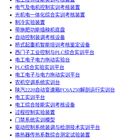
电气及电机控制实训考核装置
光机电一体化综合实训考核装置
制冷实验装置
带施肥功能插秧机底盘
自动控制装调考核设备
桥式起重机智能培训考核鉴定设备
西门子工业控制与PLC综合实训平台
电工电子电力拖动实验台
PLC综合实验实训平台
电工电子与电力拖动实训平台
农机空调系统实训台
陕汽2220自动变速箱FC6A250解剖运行实训台
电工实训平台
电工综合技能实训考核设备
过程控制实验装置
门禁系统实训模型
驱动控制系统装调与检测技术实训平台
换热器传热系数综合测定试验装置