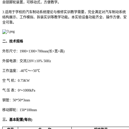
自锁脚轮装置，可移动式，方便教学。
3.
适用于学校的汽车制动系统理论与维修实训教学需要，完全满足对汽车制动系统
结构展示、工作模拟、拆装实训等教学功能。本实验设备功能齐全、操作方便、安
全可靠。
二、技术规格
外形尺寸：1900×1300×700mm(长×宽×高)
外接电源：交流220V±10% 50Hz
工作温度：-40℃～+50℃
空 气 机：0.75KW
气 压 表：0～1000kPa
钢管：50*50*3mm
移动脚轮：150*100mm
三、基本配置(每台)