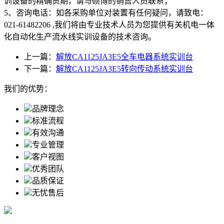
训设备
的精确货期，请与硕博的销售人员联系；
5、
咨询电话：
如各采购单位对装置有任何疑问，请致电：
021-61482206 ,我们将由专业技术人员为您提供有关
机电一体
化自动化生产流水线实训设备
的技术咨询。
上一篇：
解放CA1125JA3E5全车电器系统实训台
下一篇：
解放CA1125JA3E5转向传动系统实训台
我们的优势：
品牌理念
标准流程
有效沟通
专业管理
客户视图
优秀团队
品质保证
无忧售后