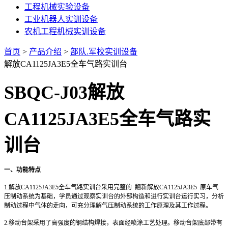
工程机械实验设备
工业机器人实训设备
农机工程机械实训设备
首页
>
产品介绍
>
部队.军校实训设备
解放CA1125JA3E5全车气路实训台
SBQC-J03
解放
CA1125JA3E5全车气路实
训台
一、功能特点
1.
解放CA1125JA3E5全车气路实训台采用完整的 翻新解放CA1125JA3E5 原车气
压制动系统为基础，学员通过观察实训台的外部构造和进行实训台运行实习，分析
制动过程中气体的走向，可充分理解气压制动系统的工作原理及其工作过程。
2.
移动台架采用了高强度的钢结构焊接，表面经喷涂工艺处理。移动台架底部带有