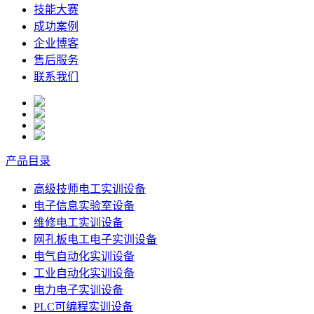
技能大赛
成功案例
企业博客
售后服务
联系我们
产品目录
高级技师电工实训设备
电子信息实验室设备
维修电工实训设备
网孔板电工电子实训设备
电气自动化实训设备
工业自动化实训设备
电力电子实训设备
PLC可编程实训设备