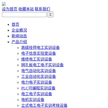
设为首页
收藏本站
联系我们
首页
企业概况
新闻动态
产品介绍
高级技师电工实训设备
电子信息实验室设备
维修电工实训设备
网孔板电工电子实训设备
电气自动化实训设备
工业自动化实训设备
电力电子实训设备
PLC可编程实训设备
电工电子实训设备
电机实训设备
立式电工电子实训考核设备