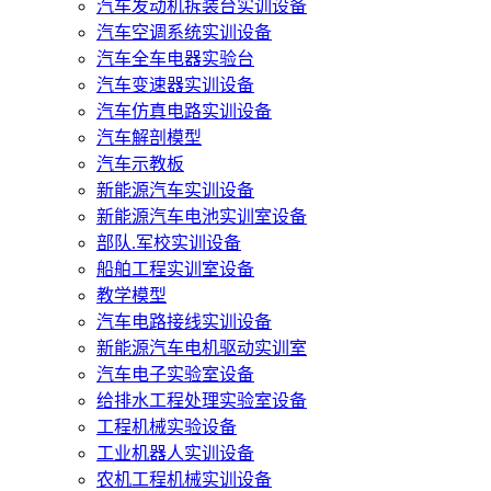
汽车发动机拆装台实训设备
汽车空调系统实训设备
汽车全车电器实验台
汽车变速器实训设备
汽车仿真电路实训设备
汽车解剖模型
汽车示教板
新能源汽车实训设备
新能源汽车电池实训室设备
部队.军校实训设备
船舶工程实训室设备
教学模型
汽车电路接线实训设备
新能源汽车电机驱动实训室
汽车电子实验室设备
给排水工程处理实验室设备
工程机械实验设备
工业机器人实训设备
农机工程机械实训设备