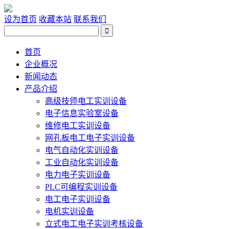
设为首页
收藏本站
联系我们
首页
企业概况
新闻动态
产品介绍
高级技师电工实训设备
电子信息实验室设备
维修电工实训设备
网孔板电工电子实训设备
电气自动化实训设备
工业自动化实训设备
电力电子实训设备
PLC可编程实训设备
电工电子实训设备
电机实训设备
立式电工电子实训考核设备