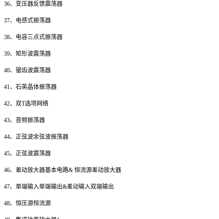
36
、变压器反馈震荡器
37
、电感式振荡器
38
、电容三点式振荡器
39
、矩形波震荡器
40
、锯齿波震荡器
41
、石英晶体振荡器
42
、双T选项网络
43
、音频振荡器
44
、正弦波余弦波振荡器
45
、正弦波震荡器
46
、差动放大器基本电路& 恒流源差动放大器
47
、单端输入单端输出&差动输入双端输出
48
、恒压源恒流源