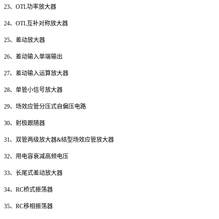
23
、OTL功率放大器
24
、OTL互补对称放大器
25
、差动放大器
26
、差动输入单端输出
27
、差动输入运算放大器
28
、单管小信号放大器
29
、场效应管分压式自偏压电路
30
、射极跟随器
31
、双管两级放大器&结型场效应管放大器
32
、用电容衰减高频电压
33
、长尾式差动放大器
34
、RC桥式振荡器
35
、RC移相振荡器