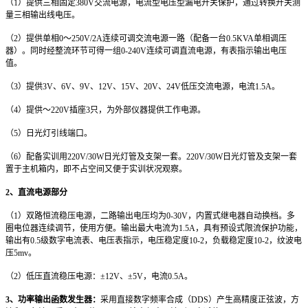
（1）提供三相固定380V交流电源，电流型电压型漏电开关保护，通过转换开关测
量三相输出线电压。
（2）提供单相0～250V/2A连续可调交流电源一路（配备一台0.5KVA单相调压
器）。同时经整流环节可得一组0-240V连续可调直流电源，有表指示输出电压
值。
（3）提供3V、6V、9V、12V、15V、20V、24V低压交流电源，电流1.5A。
（4）提供～220V插座3只，为外部仪器提供工作电源。
（5）日光灯引线端口。
（6）配备实训用220V/30W日光灯管及支架一套。220V/30W日光灯管及支架一套
置于主机箱内，即不占空间又便于实训状况观察。
2
、直流电源部分
（1）双路恒流稳压电源，二路输出电压均为0-30V，内置式继电器自动换档。多
圈电位器连续调节，使用方便。输出最大电流为1.5A，具有预设式限流保护功能，
输出有0.5级数字电流表、电压表指示，电压稳定度10-2，负载稳定度10-2，纹波电
压5mv。
（2）低压直流稳压电源：±12V、±5V，电流0.5A。
3
、功率输出函数发生器：
采用直接数字频率合成（DDS）产生高精度正弦波，方