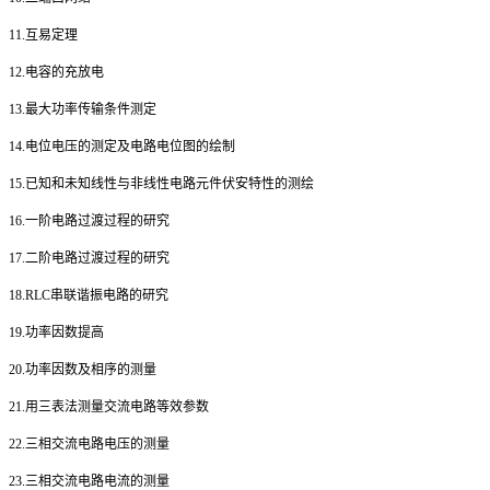
11.
互易定理
12.
电容的充放电
13.
最大功率传输条件测定
14.
电位电压的测定及电路电位图的绘制
15.
已知和未知线性与非线性电路元件伏安特性的测绘
16.
一阶电路过渡过程的研究
17.
二阶电路过渡过程的研究
18.RLC
串联谐振电路的研究
19.
功率因数提高
20.
功率因数及相序的测量
21.
用三表法测量交流电路等效参数
22.
三相交流电路电压的测量
23.
三相交流电路电流的测量