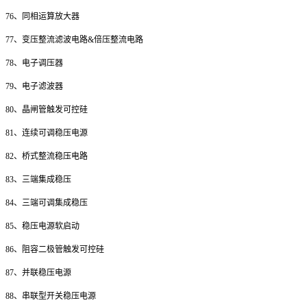
76
、同相运算放大器
77
、变压整流滤波电路&倍压整流电路
78
、电子调压器
79
、电子滤波器
80
、晶闸管触发可控硅
81
、连续可调稳压电源
82
、桥式整流稳压电路
83
、三端集成稳压
84
、三端可调集成稳压
85
、稳压电源软启动
86
、阻容二极管触发可控硅
87
、并联稳压电源
88
、串联型开关稳压电源