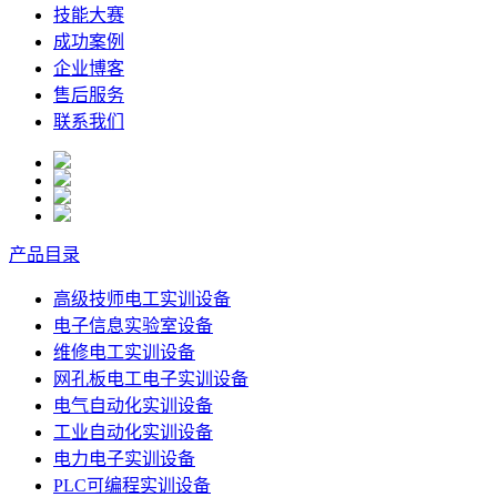
技能大赛
成功案例
企业博客
售后服务
联系我们
产品目录
高级技师电工实训设备
电子信息实验室设备
维修电工实训设备
网孔板电工电子实训设备
电气自动化实训设备
工业自动化实训设备
电力电子实训设备
PLC可编程实训设备