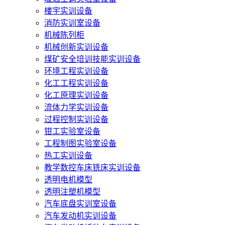
楼宇实训设备
消防实训室设备
机械陈列柜
机械创新实训设备
煤矿安全培训技能实训设备
环境工程实训设备
化工工程实训设备
化工原理实训设备
流体力学实训设备
过程控制实训设备
钳工实验室设备
工程制图实验室设备
热工实训设备
教学数控车床铣床实训设备
透明电机模型
透明注塑机模型
汽车底盘实训室设备
汽车发动机实训设备