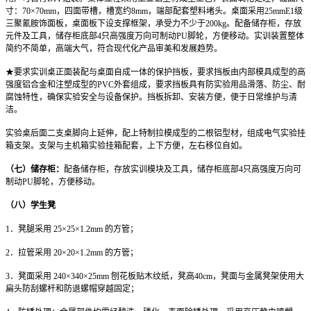
寸：70×70mm，四面带槽，槽宽约8mm，端部配套塑料堵头。桌面采用25mmE1级
三聚氰胺饰面板，桌面板下设支撑框架，承受力不少于200kg。配备储存柜，存放
元件及工具，储存柜底部4只高强度万向可制动PU脚轮，方便移动。实训装置整体
简约不简单，高端大气，符合现代化产品审美和发展趋势。
★要求实训桌正面装配与桌面自成一体的保护挡板，要求挡板由内部模具成型的高
强度铝合金和注塑成型的PVC外套组成，要求挡板具有防实验用品滑落、防尘、耐
腐蚀特性，确保实验安全与设备保护。挡板拆卸、安装方便，便于日常维护与清
洁。
实验桌后面二支桌脚向上延伸，配上特制拉模成型的二根铝型材，组成电气实验挂
箱支架。支架与主机箱实验挂箱配套，上下方便，左右移位自如。
（七）储存柜：
配备储存柜，存放实训模块及工具，储存柜底部4只高强度万向可
制动PU脚轮，方便移动。
（八）学生凳
1
．凳腿采用 25×25×1.2mm 的方管；
2
．拉管采用 20×20×1.2mm 的方管；
3
．凳面采用 240×340×25mm 刨花板贴木纹纸，凳高40cm，凳面与金属凳架使用大
扁头防刮螺杆和防退螺帽穿越固定；