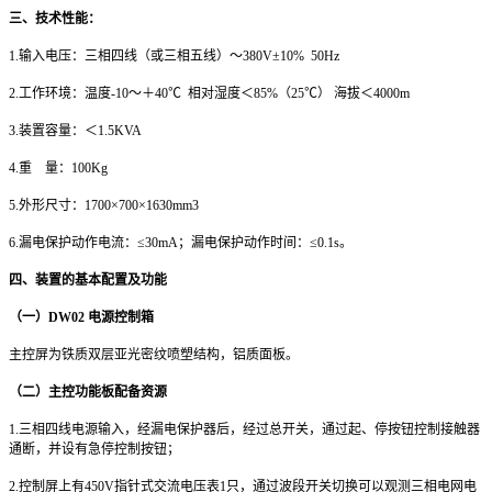
三、技术性能：
1.
输入电压：三相四线（或三相五线）～380V±10% 50Hz
2.
工作环境：温度-10～＋40℃ 相对湿度＜85%（25℃） 海拔＜4000m
3.
装置容量：＜1.5KVA
4.
重 量：100Kg
5.
外形尺寸：1700×700×1630mm3
6.
漏电保护动作电流：≤30mA；漏电保护动作时间：≤0.1s。
四、装置的基本配置及功能
（一）DW02 电源控制箱
主控屏为铁质双层亚光密纹喷塑结构，铝质面板。
（二）主控功能板配备资源
1.
三相四线电源输入，经漏电保护器后，经过总开关，通过起、停按钮控制接触器
通断，并设有急停控制按钮；
2.
控制屏上有450V指针式交流电压表1只，通过波段开关切换可以观测三相电网电