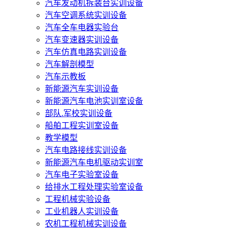
汽车发动机拆装台实训设备
汽车空调系统实训设备
汽车全车电器实验台
汽车变速器实训设备
汽车仿真电路实训设备
汽车解剖模型
汽车示教板
新能源汽车实训设备
新能源汽车电池实训室设备
部队.军校实训设备
船舶工程实训室设备
教学模型
汽车电路接线实训设备
新能源汽车电机驱动实训室
汽车电子实验室设备
给排水工程处理实验室设备
工程机械实验设备
工业机器人实训设备
农机工程机械实训设备