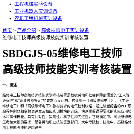
工程机械实验设备
工业机器人实训设备
农机工程机械实训设备
首页
>
产品介绍
>
高级技师电工实训设备
维修电工技师高级技师技能实训考核装置
SBDGJS-05
维修电工技师
高级技师技能实训考核装置
一、概述
维修电工技师高级技师技能实训考核装置是根据劳动和社会保障部颁发的"工人等
级标准"和"职业技能鉴定"的要求而设计的，它适用于《初级维修电工》、《中级
维修电工》和《高级维修电工》教材要求的电气控制线路，通过装置配备的PLC可
编程控制器和变频调速器及相应实训模块的训练，快速掌握课程要求的实际应用技
术和操作技能，具有针对性、实用性、科学性和先进性，它能满足中、高级维修电
工考核大纲的要求，是各劳动职业技能鉴定部门、大中专院校、技校中、高级维修
电工技能考核的理想设备。