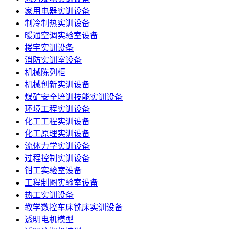
家用电器实训设备
制冷制热实训设备
暖通空调实验室设备
楼宇实训设备
消防实训室设备
机械陈列柜
机械创新实训设备
煤矿安全培训技能实训设备
环境工程实训设备
化工工程实训设备
化工原理实训设备
流体力学实训设备
过程控制实训设备
钳工实验室设备
工程制图实验室设备
热工实训设备
教学数控车床铣床实训设备
透明电机模型