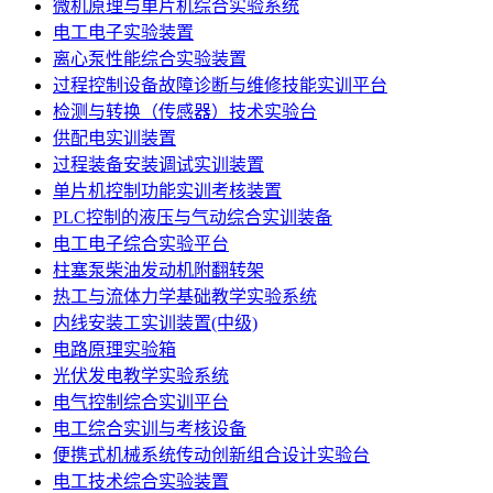
微机原理与单片机综合实验系统
电工电子实验装置
离心泵性能综合实验装置
过程控制设备故障诊断与维修技能实训平台
检测与转换（传感器）技术实验台
供配电实训装置
过程装备安装调试实训装置
单片机控制功能实训考核装置
PLC控制的液压与气动综合实训装备
电工电子综合实验平台
柱塞泵柴油发动机附翻转架
热工与流体力学基础教学实验系统
内线安装工实训装置(中级)
电路原理实验箱
光伏发电教学实验系统
电气控制综合实训平台
电工综合实训与考核设备
便携式机械系统传动创新组合设计实验台
电工技术综合实验装置