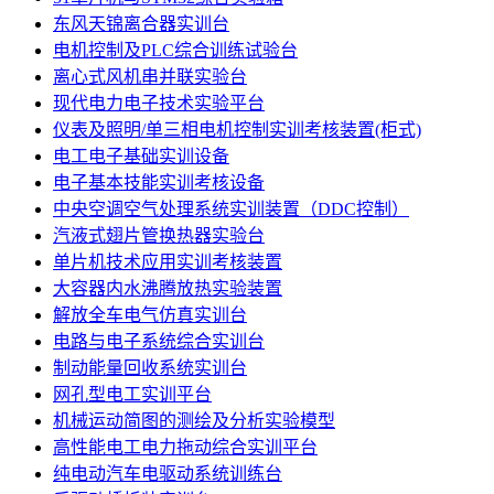
东风天锦离合器实训台
电机控制及PLC综合训练试验台
离心式风机串并联实验台
现代电力电子技术实验平台
仪表及照明/单三相电机控制实训考核装置(柜式)
电工电子基础实训设备
电子基本技能实训考核设备
中央空调空气处理系统实训装置（DDC控制）
汽液式翅片管换热器实验台
单片机技术应用实训考核装置
大容器内水沸腾放热实验装置
解放全车电气仿真实训台
电路与电子系统综合实训台
制动能量回收系统实训台
网孔型电工实训平台
机械运动简图的测绘及分析实验模型
高性能电工电力拖动综合实训平台
纯电动汽车电驱动系统训练台