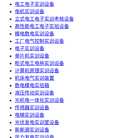
电工电子实训设备
电机实训设备
立式电工电子实训考核设备
高性能电工电子实验设备
模电数电实训设备
工厂电气控制实训设备
电子实训设备
单片机实训设备
柜式电工电拖实训设备
计算机原理实训设备
机床电气实训装置
数电模电实验箱
液压传动实训设备
光机电一体化实训设备
传感器实训设备
电梯实训设备
光伏发电实训室设备
新能源实训设备
风力发电实训设备