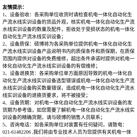
友情提示：
1、设备验收：各采购单位收货时请检查机电一体化自动化生
产流水线实训设备的货品外观，核实
机电一体化自动化生产流
水线实训设备
的数量及配件，拒收处于受损状态的
机电一体化
自动化生产流水线实训设备
；
2、设备质保：硕博将为各采购单位提供机电一体化自动化生
产流水线实训设备产品说明书内的质保条件和质保期，在质保
范围内提供对设备的免费维修，超出条件承诺时提供对
机电一
体化自动化生产流水线实训设备
的有偿维修；
3、设备退换货：各采购单位单方面原因导致的机电一体化自
动化生产流水线实训设备选型错误或
机电一体化自动化生产流
水线实训设备
购买数量错误，造成
机电一体化自动化生产流水
线实训设备
的退换货要求，将不被接受；
4、设备货期：对机电一体化自动化生产流水线实训设备的发
货期为参考值，如您需要了解
机电一体化自动化生产流水线实
训设备
的精确货期，请与硕博的销售人员联系；
5、
咨询电话：
如各采购单位对装置有任何疑问，请致电：
021-61482206 ,我们将由专业技术人员为您提供有关
机电一体