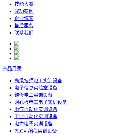
技能大赛
成功案例
企业博客
售后服务
联系我们
产品目录
高级技师电工实训设备
电子信息实验室设备
维修电工实训设备
网孔板电工电子实训设备
电气自动化实训设备
工业自动化实训设备
电力电子实训设备
PLC可编程实训设备