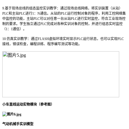
9.
基于现场总线的组态监控实训教学：通过现场总线网络，将实训装置（从站）
PLC和主站PLC进行1：N通信。从站的PLC运行控制对象的程序，利用工控网络集
中监控的功能，主站PLC可以对任意一台从站PLC进行实时监控，符合工业现场控
制的要求。学生独立通过PLC完成对各种实训对象的控制，并进行组态实时监控
（1：1通信）。
10.
仿真实训教学：通过FLASH虚拟环境实时显示PLC运行状态，也可以实现PLC
接线，错误检查，编程训练、程序编写测试等功能。
小车直线运动实物模块（参考图）
气动机械手实训模型