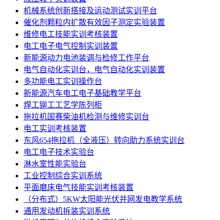
机械系统创新搭接及运动测试实训平台
催化剂颗粒内扩散有效因子测定实验装置
维修电工技能实训考核装置
电工电子电气控制实训装置
新能源动力电池装调与检修工作平台
电气自动化实训台，电气自动化实训装置
多功能电工实训操作台
新能源汽车电工电子基础教学平台
焊工铆工工艺学陈列柜
拖拉机国赛柴油机检测与维修实训台
电工实训考核装置
东风654拖拉机（全液压）转向助力系统实训台
电工电子技术实验台
淋水室性能实验台
工业控制综合实训系统
平面磨床电气技能实训考核装置
（分布式）5KW太阳能光伏并网发电教学系统
通用发动机拆装实训系统