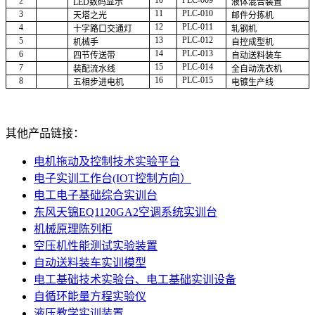
10
PLC-009
2
LED
数码显示
液体混合装置
11
PLC-010
3
天塔之光
邮件分拣机
12
PLC-011
4
十字路口交通灯
轧钢机
13
PLC-012
5
机械手
自控成型机
14
PLC-013
6
四节传送带
自动送料装车
15
PLC-014
7
装配流水线
全自动洗衣机
16
PLC-015
8
五相步进电机
电镀生产线
其他产品链接：
电机拖动及控制技术实验平台
电子实训工作台(IOT控制方向）
电工电子基础综合实训台
东风天锦EQ1120GA2空调系统实训台
机械原理陈列柜
空压机性能测试实验装置
自动送料装车实训模型
电工基础技术实验台、电工基础实训设备
自循环能量方程实验仪
液压教学实训装置