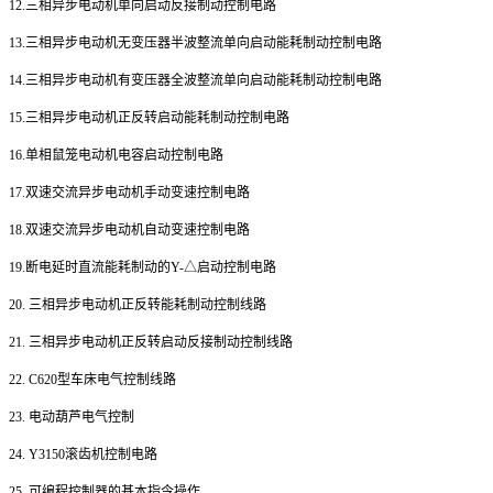
12.
三相异步电动机单向启动反接制动控制电路
13.
三相异步电动机无变压器半波整流单向启动能耗制动控制电路
14.
三相异步电动机有变压器全波整流单向启动能耗制动控制电路
15.
三相异步电动机正反转启动能耗制动控制电路
16.
单相鼠笼电动机电容启动控制电路
17.
双速交流异步电动机手动变速控制电路
18.
双速交流异步电动机自动变速控制电路
19.
断电延时直流能耗制动的Y-△启动控制电路
20.
三相异步电动机正反转能耗制动控制线路
21.
三相异步电动机正反转启动反接制动控制线路
22. C620
型车床电气控制线路
23.
电动葫芦电气控制
24. Y3150
滚齿机控制电路
25.
可编程控制器的基本指令操作