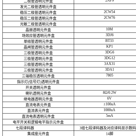
2AP9
二极管透明元件盒
发光二极管透明元件盒
2CW54
稳压二极管透明元件盒
2CW76
稳压二极管透明元件盒
光敏二极管透明元件盒
10M
晶振透明元件盒
3DJ6
场效应管透明元件盒
BT33
单结管透明元件盒
KP1
晶闸管透明元件盒
3DG6
三极管透明元件盒
3DG12
三极管透明元件盒
3AX31
三极管透明元件盒
3DA1
三极管透明元件盒
7805
三端稳压透明元件盒
指示灯(信号灯)透明元件盒
开关透明元件盒
8Ω/0.2W
喇叭透明元件盒
6V
继电器透明元件盒
±100uA
直流电表元件盒
1000uA
直流表元件盒
5mA
直流电表透明元件盒
电平开关和逻辑电平指示元件盒
七段译码器
3
组七段译码器及对应译码显示数码
集成座元件盒
14
脚