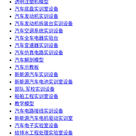
透明注塑机模型
汽车底盘实训室设备
汽车发动机实训设备
汽车发动机拆装台实训设备
汽车空调系统实训设备
汽车全车电器实验台
汽车变速器实训设备
汽车仿真电路实训设备
汽车解剖模型
汽车示教板
新能源汽车实训设备
新能源汽车电池实训室设备
部队.军校实训设备
船舶工程实训室设备
教学模型
汽车电路接线实训设备
新能源汽车电机驱动实训室
汽车电子实验室设备
给排水工程处理实验室设备