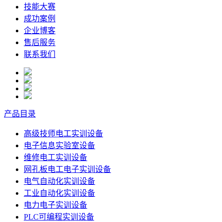
技能大赛
成功案例
企业博客
售后服务
联系我们
产品目录
高级技师电工实训设备
电子信息实验室设备
维修电工实训设备
网孔板电工电子实训设备
电气自动化实训设备
工业自动化实训设备
电力电子实训设备
PLC可编程实训设备