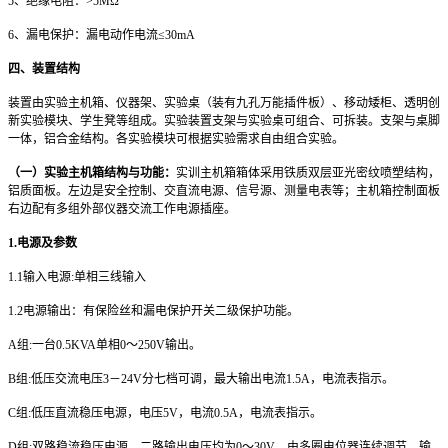
5
、绝缘电阻：>5MΩ
6
、漏电保护：漏电动作电流≤30mA
四、装置结构
装置由实验主机箱、仪器架、实验桌（装有九孔万能插件板）、移动矮柜、透明创
新实验模块、学生凳等组成。实验装置支架与实验桌可组合、可拆装。支架与桌脚
一体，铝合金结构。各实验模块可根据实验需求自由组合实验。
（一）实验主机箱结构与功能：
实训主机箱箱体采用铁质双层亚光密纹喷塑结构，
铝质面板。左边是安全控制、交直流电源、信号源、测量电表等；主机箱控制面板
右边配有多组外部仪器交流工作电源插座。
1.
电源及参数
1.1
输入电源:单相三线输入
1.2
电源输出：有保险丝和漏电保护开关二级保护功能。
A
组:一台0.5KVA单相0～250V输出。
B
组:低压交流电压3－24V分七档可调，最大输出电流1.5A，电流表指示。
C
组:低压直流稳压电源，电压5V，电流0.5A，电流表指示。
D
组:双路稳流稳压电源，二路输出电压均为0～30V，由多圈电位器连续调节，输