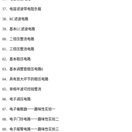
57
．电容滤波带电阻负载
58
．RC滤波电路
59
．基本LC滤波电路
60
．二倍压整流电路
61
．三倍压整流电路
62
．基本稳压电路
63
．基本调整管稳压电路6
64
．具有放大环节的稳压电路
65
．单相半波可控硅整流
66
．电子调压电路
67
．电子催眠器一一趣味性实验一
68
．电子门铃电路一一趣味性实验二
69
．电子报警电路一一趣味性实验三