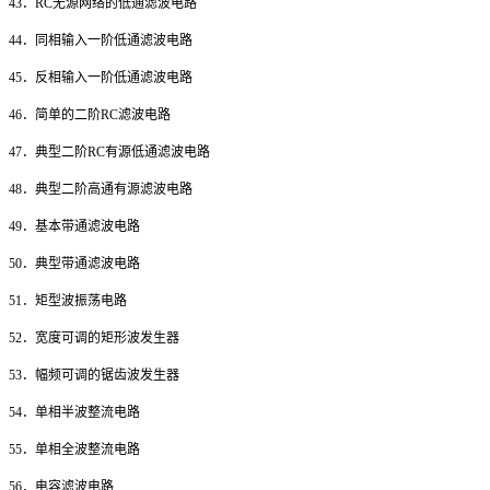
43
．RC无源网络的低通滤波电路
44
．同相输入一阶低通滤波电路
45
．反相输入一阶低通滤波电路
46
．简单的二阶RC滤波电路
47
．典型二阶RC有源低通滤波电路
48
．典型二阶高通有源滤波电路
49
．基本带通滤波电路
50
．典型带通滤波电路
51
．矩型波振荡电路
52
．宽度可调的矩形波发生器
53
．幅频可调的锯齿波发生器
54
．单相半波整流电路
55
．单相全波整流电路
56
．电容滤波电路