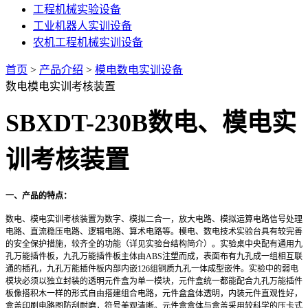
工程机械实验设备
工业机器人实训设备
农机工程机械实训设备
首页
>
产品介绍
>
模电数电实训设备
数电模电实训考核装置
SBXDT-230B
数电、模电实
训考核装置
一、产品的特点：
数电、模电实训考核装置为数字、模拟二合一，放大电路、模拟运算电路信号处理
电路、直流稳压电路、逻辑电路、算术电路等。模电、数电技术实验台具有较完善
的安全保护措施，较齐全的功能（详见实验台结构简介）。实验桌中央配有通用九
孔万能插件板，九孔万能插件板主体由ABS注塑而成，表面布有九孔成一组相互联
通的插孔，九孔万能插件板内部内嵌126组铜质九孔一体成型嵌件。实验中的弱电
模块必须以独立封装的透明元件盒为单一模块，元件盒统一都能配合九孔万能插件
板像搭积木一样的形式自由搭建组合电路，元件盒盒体透明，内装元件直观性好，
盒盖印刷电路图防刮耐磨，符号美观清晰。元件盒盒体与盒盖采用较科学的压卡式