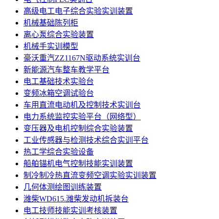
高级电工电子综合实验实训装置
机械基础陈列柜
离心泵综合实验装置
机械手实训模型
豪沃重汽ZZ1167N驱动系统实训台
新能源汽车整车教学平台
电工基础技术实验台
变频冰箱空调试验台
车用直流电动机及控制技术实训台
电力系统监控实验平台（网络型）
变压器及电机控制综合实验装置
工业传感器与检测技术综合实训平台
热工学综合实验设备
船舶锚机电气控制技能实训装置
制冷制冷热直流变频空调实验实训装置
几何体测绘图训练装置
潍柴WD615.潍柴发动机拆装台
电工技师技能实训考核装置