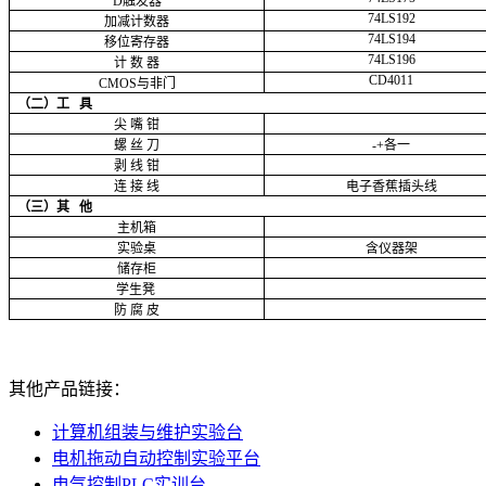
D
触发器
74LS192
加减计数器
74LS194
移位寄存器
74LS196
计 数 器
CD4011
CMOS
与非门
（二）工 具
尖 嘴 钳
螺 丝 刀
-+
各一
剥 线 钳
连 接 线
电子香蕉插头线
（三）其 他
主机箱
实验桌
含仪器架
储存柜
学生凳
防 腐 皮
其他产品链接：
计算机组装与维护实验台
电机拖动自动控制实验平台
电气控制PLC实训台