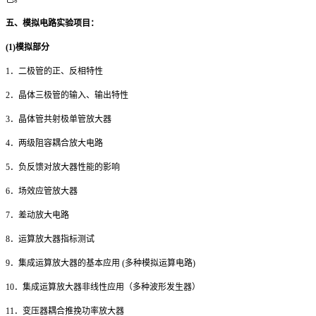
五、模拟电路实验项目：
(1)
模拟部分
1
．二极管的正、反相特性
2
．晶体三极管的输入、输出特性
3
．晶体管共射极单管放大器
4
．两级阻容耦合放大电路
5
．负反馈对放大器性能的影响
6
．场效应管放大器
7
．差动放大电路
8
．运算放大器指标测试
9
．集成运算放大器的基本应用 (多种模拟运算电路)
10
．集成运算放大器非线性应用（多种波形发生器）
11
．变压器耦合推挽功率放大器