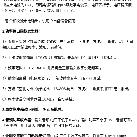
出最大电流为1.5A，每路电源输出有0.5级数字电流表、电压表指示。电压稳压度
<10－2，负稳压度<10－2，纹波电压: <5mV。
E
组:单相交流市电输出，供用户自备设备使用。
2.
功率输出函数发生器：
1
）采用直接数字频率合成（DDS）产生高精度正弦波，方波和三角波。采用大屏
幕LCD显示输出频率、波形，衰减值。
2
）正弦波输出幅度≥10V,输出阻抗50Ω，失真度<1%（0.1HZ-- 1KHz）。
3
）频率范围: 0.1HZ~3MHz, 采用键盘直接输入数字设定频率,。
4
）输出幅度采用电位器调节，正弦波输出具有20db,40db衰减。
5
）方波占空比可调, 调节范围：1%-99%调节；方波和三角波采用TTL电平输出。
6
）频率计最高测量范围100MHz，自动换档。
3.
单次脉冲:每次可输出一对正负脉冲。
4.
音频功率放大器：
输入音频 电压不低于10mV，输出功率不小于1W，音量可调，
内有喇叭，用于放大电路扩音，也可作信号寻迹。
5.
外测交直流二用电流表:
精度0.5级,三位半数字式显示，测量范围:0～1000mA