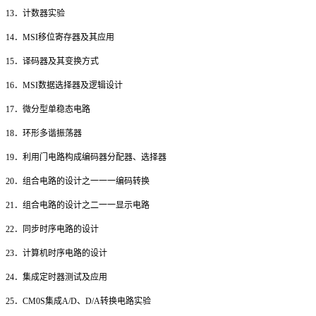
13
．计数器实验
14
．MSI移位寄存器及其应用
15
．译码器及其变换方式
16
．MSI数据选择器及逻辑设计
17
．微分型单稳态电路
18
．环形多谐振荡器
19
．利用门电路构成编码器分配器、选择器
20
．组合电路的设计之一一一编码转换
21
．组合电路的设计之二一一显示电路
22
．同步时序电路的设计
23
．计算机时序电路的设计
24
．集成定时器测试及应用
25
．CM0S集成A/D、D/A转换电路实验