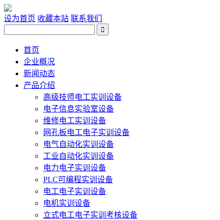
设为首页
收藏本站
联系我们
首页
企业概况
新闻动态
产品介绍
高级技师电工实训设备
电子信息实验室设备
维修电工实训设备
网孔板电工电子实训设备
电气自动化实训设备
工业自动化实训设备
电力电子实训设备
PLC可编程实训设备
电工电子实训设备
电机实训设备
立式电工电子实训考核设备