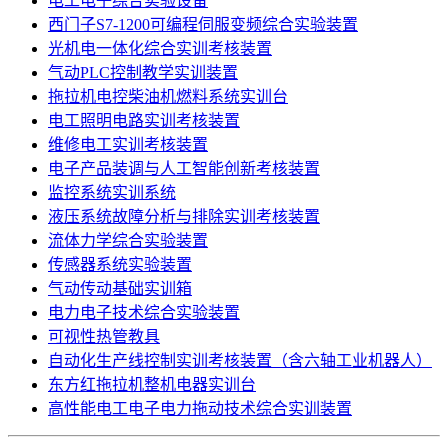
电工电子综合实验设备
西门子S7-1200可编程伺服变频综合实验装置
光机电一体化综合实训考核装置
气动PLC控制教学实训装置
拖拉机电控柴油机燃料系统实训台
电工照明电路实训考核装置
维修电工实训考核装置
电子产品装调与人工智能创新考核装置
监控系统实训系统
液压系统故障分析与排除实训考核装置
流体力学综合实验装置
传感器系统实验装置
气动传动基础实训箱
电力电子技术综合实验装置
可视性热管教具
自动化生产线控制实训考核装置（含六轴工业机器人）
东方红拖拉机整机电器实训台
高性能电工电子电力拖动技术综合实训装置