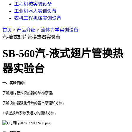
工程机械实验设备
工业机器人实训设备
农机工程机械实训设备
首页
>
产品介绍
>
流体力学实训设备
汽-液式翅片管换热器实验台
SB-560
汽-液式翅片管换热
器实验台
一、实验目的：
了解翅片管式换热器的结构原理。
了解换热器强化传热的基本原理和方法。
3
掌握换热系数及阻力的测试方法。