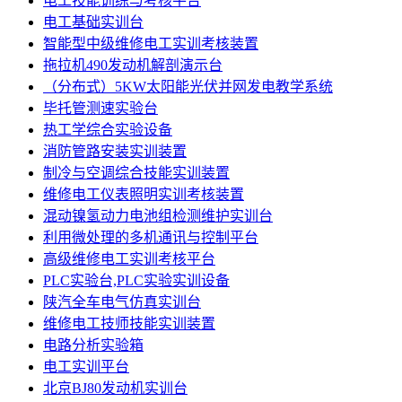
电工技能训练与考核平台
电工基础实训台
智能型中级维修电工实训考核装置
拖拉机490发动机解剖演示台
（分布式）5KW太阳能光伏并网发电教学系统
毕托管测速实验台
热工学综合实验设备
消防管路安装实训装置
制冷与空调综合技能实训装置
维修电工仪表照明实训考核装置
混动镍氢动力电池组检测维护实训台
利用微处理的多机通讯与控制平台
高级维修电工实训考核平台
PLC实验台,PLC实验实训设备
陕汽全车电气仿真实训台
维修电工技师技能实训装置
电路分析实验箱
电工实训平台
北京BJ80发动机实训台