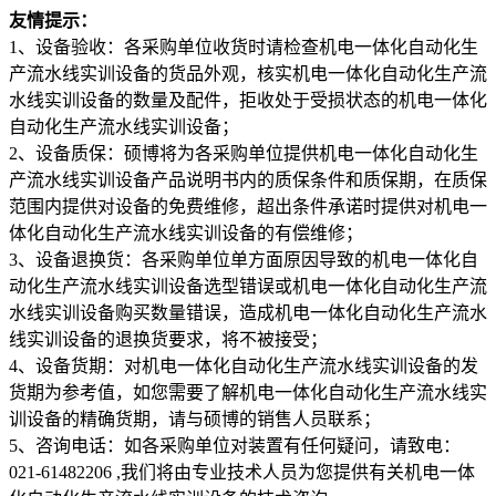
友情提示：
1、设备验收：各采购单位收货时请检查机电一体化自动化生
产流水线实训设备的货品外观，核实
机电一体化自动化生产流
水线实训设备
的数量及配件，拒收处于受损状态的
机电一体化
自动化生产流水线实训设备
；
2、设备质保：硕博将为各采购单位提供机电一体化自动化生
产流水线实训设备产品说明书内的质保条件和质保期，在质保
范围内提供对设备的免费维修，超出条件承诺时提供对
机电一
体化自动化生产流水线实训设备
的有偿维修；
3、设备退换货：各采购单位单方面原因导致的机电一体化自
动化生产流水线实训设备选型错误或
机电一体化自动化生产流
水线实训设备
购买数量错误，造成
机电一体化自动化生产流水
线实训设备
的退换货要求，将不被接受；
4、设备货期：对机电一体化自动化生产流水线实训设备的发
货期为参考值，如您需要了解
机电一体化自动化生产流水线实
训设备
的精确货期，请与硕博的销售人员联系；
5、
咨询电话：
如各采购单位对装置有任何疑问，请致电：
021-61482206 ,我们将由专业技术人员为您提供有关
机电一体