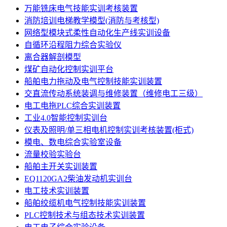
万能铣床电气技能实训考核装置
消防培训电梯教学模型(消防与考核型)
网络型模块式柔性自动化生产线实训设备
自循环沿程阻力综合实验仪
离合器解剖模型
煤矿自动化控制实训平台
船舶电力拖动及电气控制技能实训装置
交直流传动系统装调与维修装置（维修电工三级）
电工电拖PLC综合实训装置
工业4.0智能控制实训台
仪表及照明/单三相电机控制实训考核装置(柜式)
模电、数电综合实验室设备
流量校验实验台
船舶主开关实训装置
EQ1120GA2柴油发动机实训台
电工技术实训装置
船舶绞缆机电气控制技能实训装置
PLC控制技术与组态技术实训装置