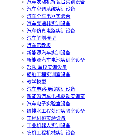
汽车发动机拆装台实训设备
汽车空调系统实训设备
汽车全车电器实验台
汽车变速器实训设备
汽车仿真电路实训设备
汽车解剖模型
汽车示教板
新能源汽车实训设备
新能源汽车电池实训室设备
部队.军校实训设备
船舶工程实训室设备
教学模型
汽车电路接线实训设备
新能源汽车电机驱动实训室
汽车电子实验室设备
给排水工程处理实验室设备
工程机械实验设备
工业机器人实训设备
农机工程机械实训设备