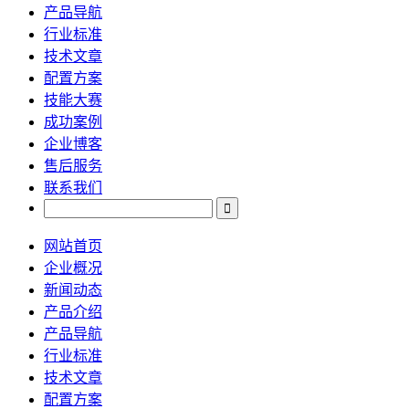
产品导航
行业标准
技术文章
配置方案
技能大赛
成功案例
企业博客
售后服务
联系我们
网站首页
企业概况
新闻动态
产品介绍
产品导航
行业标准
技术文章
配置方案