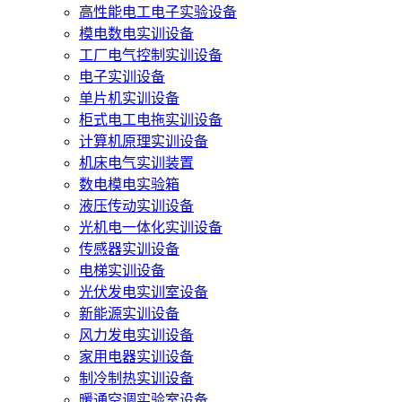
高性能电工电子实验设备
模电数电实训设备
工厂电气控制实训设备
电子实训设备
单片机实训设备
柜式电工电拖实训设备
计算机原理实训设备
机床电气实训装置
数电模电实验箱
液压传动实训设备
光机电一体化实训设备
传感器实训设备
电梯实训设备
光伏发电实训室设备
新能源实训设备
风力发电实训设备
家用电器实训设备
制冷制热实训设备
暖通空调实验室设备