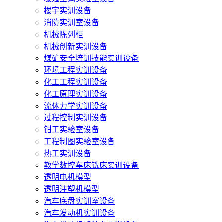
楼宇实训设备
消防实训室设备
机械陈列柜
机械创新实训设备
煤矿安全培训技能实训设备
环境工程实训设备
化工工程实训设备
化工原理实训设备
流体力学实训设备
过程控制实训设备
钳工实验室设备
工程制图实验室设备
热工实训设备
教学数控车床铣床实训设备
透明电机模型
透明注塑机模型
汽车底盘实训室设备
汽车发动机实训设备