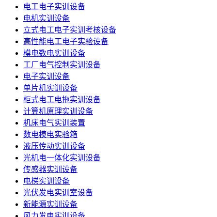
电工电子实训设备
电机实训设备
立式电工电子实训考核设备
高性能电工电子实验设备
模电数电实训设备
工厂电气控制实训设备
电子实训设备
单片机实训设备
柜式电工电拖实训设备
计算机原理实训设备
机床电气实训装置
数电模电实验箱
液压传动实训设备
光机电一体化实训设备
传感器实训设备
电梯实训设备
光伏发电实训室设备
新能源实训设备
风力发电实训设备