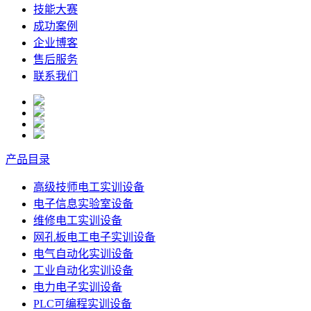
技能大赛
成功案例
企业博客
售后服务
联系我们
产品目录
高级技师电工实训设备
电子信息实验室设备
维修电工实训设备
网孔板电工电子实训设备
电气自动化实训设备
工业自动化实训设备
电力电子实训设备
PLC可编程实训设备