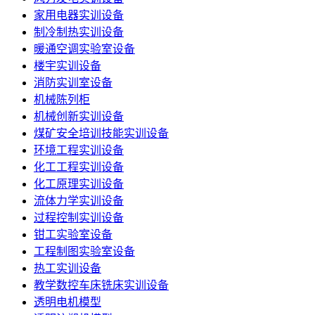
家用电器实训设备
制冷制热实训设备
暖通空调实验室设备
楼宇实训设备
消防实训室设备
机械陈列柜
机械创新实训设备
煤矿安全培训技能实训设备
环境工程实训设备
化工工程实训设备
化工原理实训设备
流体力学实训设备
过程控制实训设备
钳工实验室设备
工程制图实验室设备
热工实训设备
教学数控车床铣床实训设备
透明电机模型