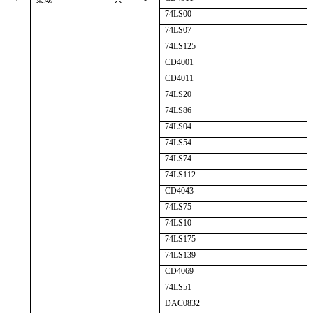
集成
只
74LS00
74LS07
74LS125
CD4001
CD4011
74LS20
74LS86
74LS04
74LS54
74LS74
74LS112
CD4043
74LS75
74LS10
74LS175
74LS139
CD4069
74LS51
DAC0832