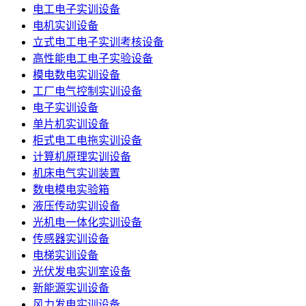
电工电子实训设备
电机实训设备
立式电工电子实训考核设备
高性能电工电子实验设备
模电数电实训设备
工厂电气控制实训设备
电子实训设备
单片机实训设备
柜式电工电拖实训设备
计算机原理实训设备
机床电气实训装置
数电模电实验箱
液压传动实训设备
光机电一体化实训设备
传感器实训设备
电梯实训设备
光伏发电实训室设备
新能源实训设备
风力发电实训设备