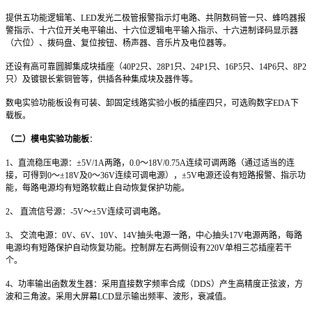
提供五功能逻辑笔、LED发光二极管报警指示灯电路、共阴数码管一只、蜂鸣器报
警指示、十六位开关电平输出、十六位逻辑电平输入指示、十六进制译码显示器
（六位）、拨码盘、复位按钮、杨声器、音乐片及电位器等。
还设有高可靠圆脚集成块插座（40P2只、28P1只、24P1只、16P5只、14P6只、8P2
只）及镀银长紫铜管等，供插各种集成块及器件等。
数电实验功能板设有可装、卸固定线路实验小板的插座四只，可选购数字EDA下
载板。
（二）模电实验功能板
：
1
、直流稳压电源：±5V/1A两路，0.0～18V/0.75A连续可调两路（通过适当的连
接，可得到0～±18V及0～36V连续可调电源），±5V电源还设有短路报警、指示功
能，每路电源均有短路软截止自动恢复保护功能。
2
、 直流信号源：-5V～±5V连续可调电路。
3
、 交流电源：0V、6V、10V、14V抽头电源一路，中心抽头17V电源两路，每路
电源均有短路保护自动恢复功能。控制屏左右两侧设有220V单相三芯插座若干
个。
4
、功率输出函数发生器：采用直接数字频率合成（DDS）产生高精度正弦波，方
波和三角波。采用大屏幕LCD显示输出频率、波形，衰减值。