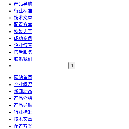
产品导航
行业标准
技术文章
配置方案
技能大赛
成功案例
企业博客
售后服务
联系我们
网站首页
企业概况
新闻动态
产品介绍
产品导航
行业标准
技术文章
配置方案