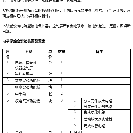
管、电容及电阻等器件，接触性能良好，实验可靠。
实验功能板采用2mm厚的敷铜板制成，正面印有元器件图形符号、字符及连线，反
面是相应连线并焊好相应器件。
本装置设有电流型漏电保护器，控制屏若有漏电现象，漏电流超过一定值，即切断
电源。
电子学综合实验装置配置表
序
名称
单
数量
备注
号
位
1
1
电源、信号源、
台
仪器控制屏
2
1
实训考核桌
张
3
1
数电实验功能板
块
4
1
模电实验功能板
块
5
2
学生凳
张
6
3
1
模电实验功能板
块
分立元件放大电路
2
分立元件功放电路
3
集成功放电路
4
差动放大器实验板
5
场效应管电路
7
1
CD4511