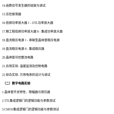
14.
函数信号发生器的组装与调试
15.
压控振荡器
16.
低频功率放大器Ⅰ- OTL功率放大器
17.
期工程低频功率放大器Ⅱ- 集成功率放大器
18.
直流稳压电源Ⅰ- 串联型晶体管稳压电源
19.
直流稳压电源Ⅱ- 集成稳压器
20.
晶闸管可控整流电路
21.
应用实验- 温度监测及控制电路
22.
综合实验- 万用电表的设计与调试
（二）数字电路实验
1.
晶体管开关特性、限幅器与钳位器
2.TTL
集成逻辑门的逻辑功能与参数测试
3.CMOS
集成逻辑门的逻辑功能与参数测试