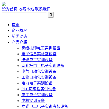
设为首页
收藏本站
联系我们
首页
企业概况
新闻动态
产品介绍
高级技师电工实训设备
电子信息实验室设备
维修电工实训设备
网孔板电工电子实训设备
电气自动化实训设备
工业自动化实训设备
电力电子实训设备
PLC可编程实训设备
电工电子实训设备
电机实训设备
立式电工电子实训考核设备