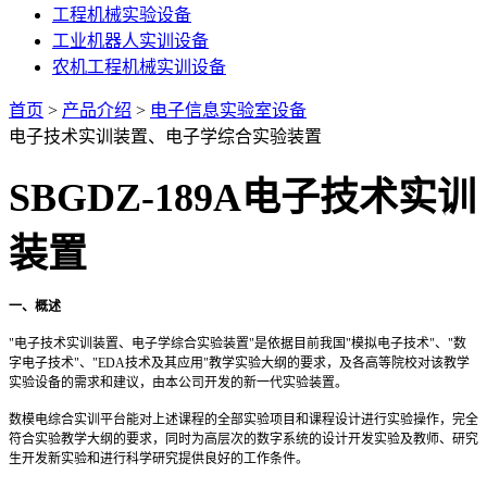
工程机械实验设备
工业机器人实训设备
农机工程机械实训设备
首页
>
产品介绍
>
电子信息实验室设备
电子技术实训装置、电子学综合实验装置
SBGDZ-189A
电子技术实训
装置
一、概述
"
电子技术实训装置、电子学综合实验装置"是依据目前我国"模拟电子技术"、"数
字电子技术"、"EDA技术及其应用"教学实验大纲的要求，及各高等院校对该教学
实验设备的需求和建议，由本公司开发的新一代实验装置。
数模电综合实训平台能对上述课程的全部实验项目和课程设计进行实验操作，完全
符合实验教学大纲的要求，同时为高层次的数字系统的设计开发实验及教师、研究
生开发新实验和进行科学研究提供良好的工作条件。