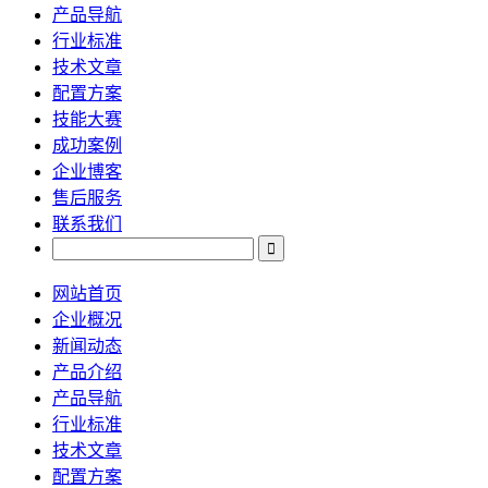
产品导航
行业标准
技术文章
配置方案
技能大赛
成功案例
企业博客
售后服务
联系我们
网站首页
企业概况
新闻动态
产品介绍
产品导航
行业标准
技术文章
配置方案