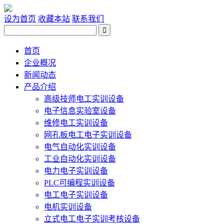
设为首页
收藏本站
联系我们
首页
企业概况
新闻动态
产品介绍
高级技师电工实训设备
电子信息实验室设备
维修电工实训设备
网孔板电工电子实训设备
电气自动化实训设备
工业自动化实训设备
电力电子实训设备
PLC可编程实训设备
电工电子实训设备
电机实训设备
立式电工电子实训考核设备