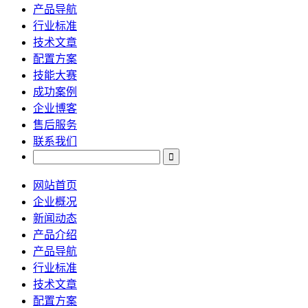
产品导航
行业标准
技术文章
配置方案
技能大赛
成功案例
企业博客
售后服务
联系我们
网站首页
企业概况
新闻动态
产品介绍
产品导航
行业标准
技术文章
配置方案