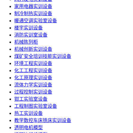
家用电器实训设备
制冷制热实训设备
暖通空调实验室设备
楼宇实训设备
消防实训室设备
机械陈列柜
机械创新实训设备
煤矿安全培训技能实训设备
环境工程实训设备
化工工程实训设备
化工原理实训设备
流体力学实训设备
过程控制实训设备
钳工实验室设备
工程制图实验室设备
热工实训设备
教学数控车床铣床实训设备
透明电机模型