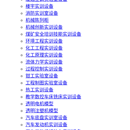
楼宇实训设备
消防实训室设备
机械陈列柜
机械创新实训设备
煤矿安全培训技能实训设备
环境工程实训设备
化工工程实训设备
化工原理实训设备
流体力学实训设备
过程控制实训设备
钳工实验室设备
工程制图实验室设备
热工实训设备
教学数控车床铣床实训设备
透明电机模型
透明注塑机模型
汽车底盘实训室设备
汽车发动机实训设备