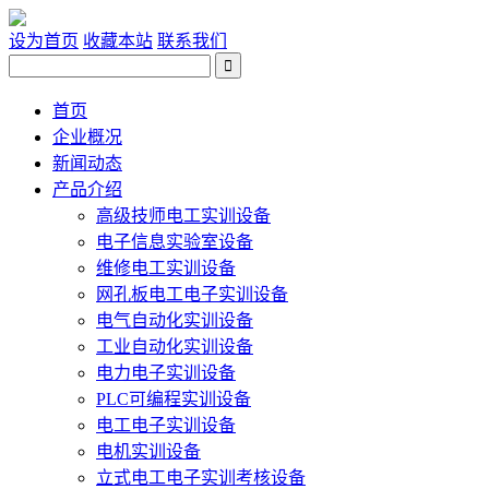
设为首页
收藏本站
联系我们
首页
企业概况
新闻动态
产品介绍
高级技师电工实训设备
电子信息实验室设备
维修电工实训设备
网孔板电工电子实训设备
电气自动化实训设备
工业自动化实训设备
电力电子实训设备
PLC可编程实训设备
电工电子实训设备
电机实训设备
立式电工电子实训考核设备