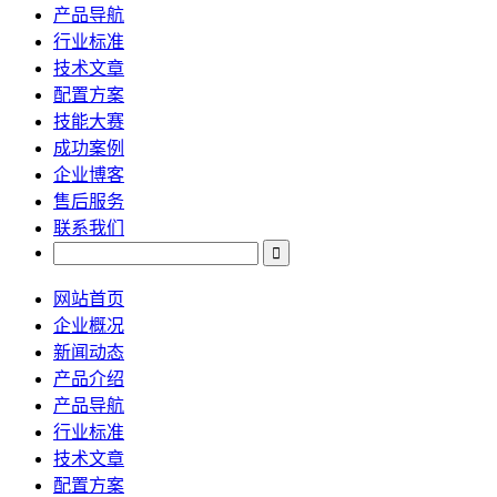
产品导航
行业标准
技术文章
配置方案
技能大赛
成功案例
企业博客
售后服务
联系我们
网站首页
企业概况
新闻动态
产品介绍
产品导航
行业标准
技术文章
配置方案