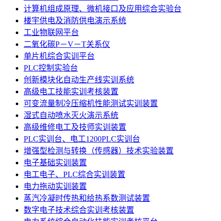
计算机组成原理、微机接口及应用综合实验台
楼宇供电及消防供电演示系统
工业物联网平台
二氧化碳P－V－T关系仪
单片机综合实训平台
PLC控制实验台
创新模块化自动生产线实训系统
高级电工技能实训考核装置
可变流量制冷压缩机性能测试实训装置
湿式自动喷水灭火演示系统
高级维修电工及技师实训装置
PLC实训台、电工1200PLC实训台
增强型检测与转换（传感器）技术实验装置
电子基础实训装置
电工电子、PLC综合实训装置
电力拖动实训装置
蒸汽冷凝时传热和给热系数测试装置
数字电子技术综合实训考核装置