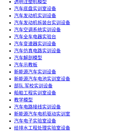
透明注塑机模型
汽车底盘实训室设备
汽车发动机实训设备
汽车发动机拆装台实训设备
汽车空调系统实训设备
汽车全车电器实验台
汽车变速器实训设备
汽车仿真电路实训设备
汽车解剖模型
汽车示教板
新能源汽车实训设备
新能源汽车电池实训室设备
部队.军校实训设备
船舶工程实训室设备
教学模型
汽车电路接线实训设备
新能源汽车电机驱动实训室
汽车电子实验室设备
给排水工程处理实验室设备