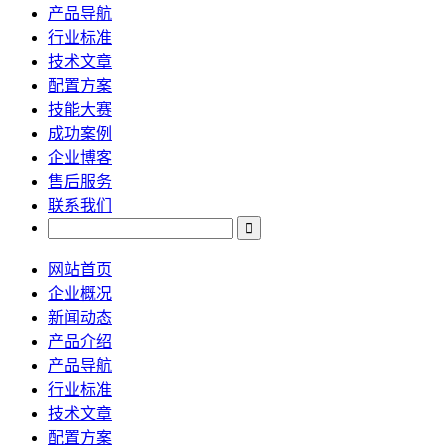
产品导航
行业标准
技术文章
配置方案
技能大赛
成功案例
企业博客
售后服务
联系我们
网站首页
企业概况
新闻动态
产品介绍
产品导航
行业标准
技术文章
配置方案