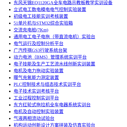
东风天锦EQ1120GA全车电路示教板教学实训设备
立式电工数电模电电气控制实验装置
初级电工技能实训考核装置
51单片机与STM32综合实验箱
交流充电桩(7Km)
通用电工电子电拖（带直流电机）实验台
电气运行及控制分析平台
广汽传祺GS3行驶系统台架
动力电池（BMS）管理系统实训平台
电子技能及生产工艺流水线创新实训装置
电机及电力拖动实验装置
曝气充氧能力测定装置
PLC控制技术与组态技术实训平台
电子技术实训考核平台
工业过程控制实训平台
东方红轮式拖拉机全车电器系统实训台
电机及自动控制实验装置
气液两相流动试验台
机构运动创新设计方案拼装及仿真实验台