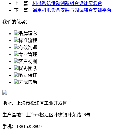
上一篇：
机械系统传动创新组合设计实验台
下一篇：
通用机电设备安装与调试综合实训平台
我们的优势：
品牌理念
标准流程
有效沟通
专业管理
客户视图
优秀团队
品质保证
无忧售后
地址：上海市松江区工业开发区
生产基地：上海市松江区叶榭镇叶荣路26号
手机：13816253899