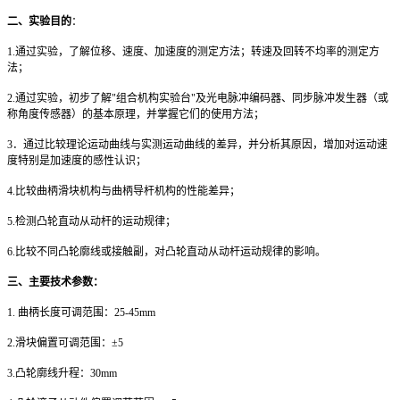
二、实验目的
：
1.
通过实验，了解位移、速度、加速度的测定方法；转速及回转不均率的测定方
法；
2.
通过实验，初步了解"组合机构实验台"及光电脉冲编码器、同步脉冲发生器（或
称角度传感器）的基本原理，并掌握它们的使用方法；
3
．通过比较理论运动曲线与实测运动曲线的差异，并分析其原因，增加对运动速
度特别是加速度的感性认识；
4.
比较曲柄滑块机构与曲柄导杆机构的性能差异；
5.
检测凸轮直动从动杆的运动规律；
6.
比较不同凸轮廓线或接触副，对凸轮直动从动杆运动规律的影响。
三、主要技术参数：
1.
曲柄长度可调范围：25-45mm
2.
滑块偏置可调范围：±5
3.
凸轮廓线升程：30mm