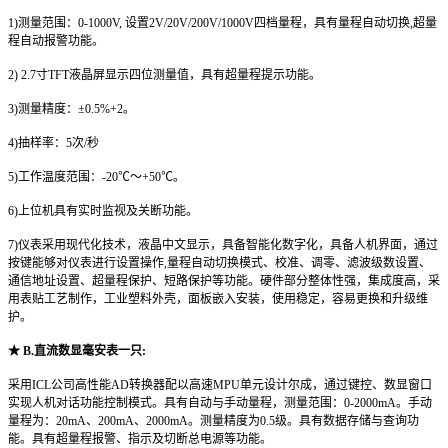
1)
测量范围：0-1000V, 设置2V/20V/200V/1000V四档量程，具有量程自动切换,超量
程自动报警功能。
2) 2.7
寸TFT液晶屏显示四位测量值，具有超量程提示功能。
3)
测量精度：±0.5%+2。
4)
抽样率：5次/秒
5)
工作温度范围：-20℃～+50℃。
6)
上位机具有实时监视及关断功能。
7)
仪表采用现代化技术，液晶中文显示，具备智能化数字化，具备人机界面，通过
按键能够对仪表进行设置操作,量程自动切换模式、校准、调零、滤波级数设置、
通信地址设置、超量程保护、短路保护等功能。硬件部分整体性强，集成度高，采
用表贴工艺制作，工业塑料外壳，面板嵌入安装，使用稳定，容易更换和升级维
护。
★ B.直流数显毫安表一只:
采用ICL公司高性能AD转换器配以高速MPU单元设计尔成，通过键控、数显窗口
实现人机对话功能控制模式。具有自动与手动量程，测量范围：0-2000mA。手动
量程为：20mA、200mA、2000mA。测量精度为0.5级。具有数据存储与查询功
能。具有超量程报警、指示及切断总电源等功能。