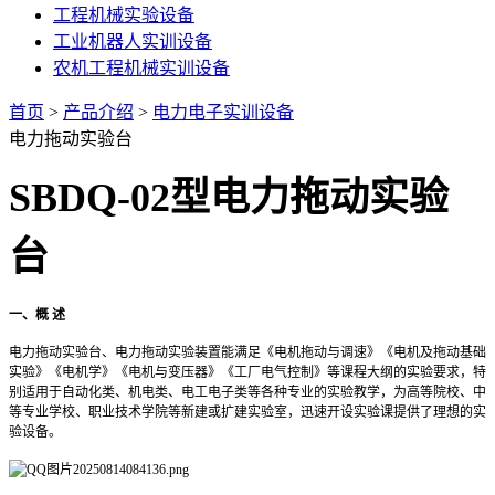
工程机械实验设备
工业机器人实训设备
农机工程机械实训设备
首页
>
产品介绍
>
电力电子实训设备
电力拖动实验台
SBDQ-02
型电力拖动实验
台
一、概 述
电力拖动实验台、电力拖动实验装置能满足《电机拖动与调速》《电机及拖动基础
实验》《电机学》《电机与变压器》《工厂电气控制》等课程大纲的实验要求，特
别适用于自动化类、机电类、电工电子类等各种专业的实验教学，为高等院校、中
等专业学校、职业技术学院等新建或扩建实验室，迅速开设实验课提供了理想的实
验设备。