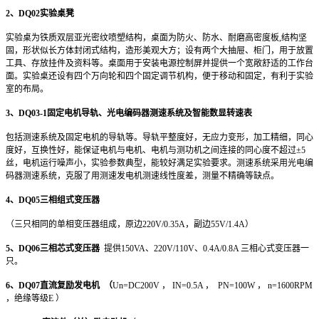
2
、DQ02实验桌凳
实验桌为铁质双层亚光密纹喷塑结构，桌面为防火、防水、耐磨高密度板,结构坚
固，形状似长方体封闭式结构，造形美观大方；设有两个大抽屉、柜门，用于放置
工具、存放挂件及资料等。桌面用于安装电源控制屏并提供一个宽敞舒适的工作台
面。实验桌还设有四个万向轮和四个固定调节机构，便于移动和固定，有利于实验
室的布局。
3
、DQ03-1固定电机导轨、光电编码器测速系统及智能数显转速表
包括测速系统及固定电机的导轨等。导轨平整度好，无应力变形，加工精细，同心
度好，互换性好，能保证电机与电机、电机与测功机之间连接的同心度不超过±5
丝，电机运行噪声小，实验参数典型，能较好满足实验要求。测速系统采用光电编
码器测速系统，克服了用测速发电机测速线性度差，测量不精确等缺点。
4
、DQ05三相组式变压器
（三只相同的单相变压器组成，原边220V/0.35A，副边55V/1.4A）
5
、DQ06三相芯式变压器
提供150VA、220V/110V、0.4A/0.8A 三相心式变压器一
只。
6
、DQ07直流复励发电机 （
Un=DC200V
， IN=0.5A ， PN=100W ， n=1600RPM
，绝缘等级E ）