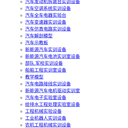
汽车发动机拆装台实训设备
汽车空调系统实训设备
汽车全车电器实验台
汽车变速器实训设备
汽车仿真电路实训设备
汽车解剖模型
汽车示教板
新能源汽车实训设备
新能源汽车电池实训室设备
部队.军校实训设备
船舶工程实训室设备
教学模型
汽车电路接线实训设备
新能源汽车电机驱动实训室
汽车电子实验室设备
给排水工程处理实验室设备
工程机械实验设备
工业机器人实训设备
农机工程机械实训设备