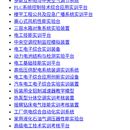
多能互补阳与中央空气调节系统
PLC系统控制技术综合应用实训平台
楼宇工程公共及应急广播系统实训平台
离心式风机性能实验台
三容水箱对象系统实验装置
电工技能实训平台
中央空调控制监控模拟装置
电工电子综合实训装备
动力电池结构与检测实验平台
电工基础技能实训平台
高低压供配电系统装调实训系统
电工电子综合应用创新实训设备
汽车电工电子综合实验实训装置
拆装用全铝制减速器教学模型
热泵型分体空调实训考核装置
摇臂钻床电气技能实训考核装置
工厂供电综合自动化实训系统
家用液化石油气调压器性能实验台
高级电工技术实训考核平台