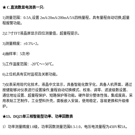
★ C.直流数显电流表一只:
1)
测量范围：0-5A,设置 2mA/20mA/200mA/5A四档量程，具有量程自动切换,超量
程报警功能。
2)2.7
寸TFT液晶屏显示四位测量值，超量程提示。
3)
测量精度：±0.5%+2。
4)
抽样率：5次/秒
5)
工作温度范围：-20℃～+50℃。
6)
上位机具有实时监视及关断功能。
7)
仪表采用现代化技术，液晶中文显示，具备智能化数字化，具备人机界面，通过
按键能够对仪表进行设置操作,量程自动切换模式、校准、调零、滤波级数设置、
通信地址设置、超量程保护、短路保护等功能。硬件部分整体性强，集成度高，采
用表贴工艺制作，工业塑料外壳，面板嵌入安装，使用稳定，容易更换和升级维
护。
★13、DQ25单三相智能型功率、功率因数表
1
）功率测量精度1.0级，功率因数测量范围0.3-1.0，电压电流量程为450V和5A。