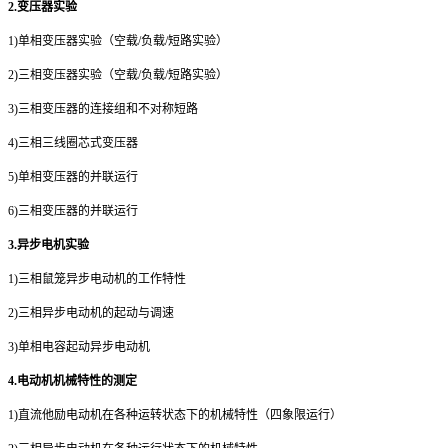
2.
变压器实验
1)
单相变压器实验（空载/负载/短路实验）
2)
三相变压器实验（空载/负载/短路实验）
3)
三相变压器的连接组和不对称短路
4)
三相三线圈芯式变压器
5)
单相变压器的并联运行
6)
三相变压器的并联运行
3.
异步电机实验
1)
三相鼠笼异步电动机的工作特性
2)
三相异步电动机的起动与调速
3)
单相电容起动异步电动机
4.
电动机机械特性的测定
1)
直流他励电动机在各种运转状态下的机械特性（四象限运行）