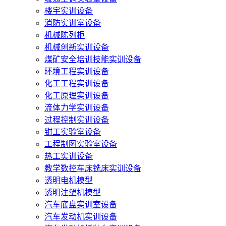
楼宇实训设备
消防实训室设备
机械陈列柜
机械创新实训设备
煤矿安全培训技能实训设备
环境工程实训设备
化工工程实训设备
化工原理实训设备
流体力学实训设备
过程控制实训设备
钳工实验室设备
工程制图实验室设备
热工实训设备
教学数控车床铣床实训设备
透明电机模型
透明注塑机模型
汽车底盘实训室设备
汽车发动机实训设备