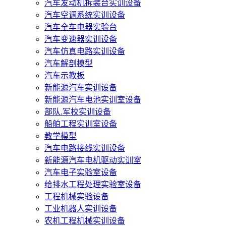
汽车发动机拆装台实训设备
汽车空调系统实训设备
汽车全车电器实验台
汽车变速器实训设备
汽车仿真电路实训设备
汽车解剖模型
汽车示教板
新能源汽车实训设备
新能源汽车电池实训室设备
部队.军校实训设备
船舶工程实训室设备
教学模型
汽车电路接线实训设备
新能源汽车电机驱动实训室
汽车电子实验室设备
给排水工程处理实验室设备
工程机械实验设备
工业机器人实训设备
农机工程机械实训设备