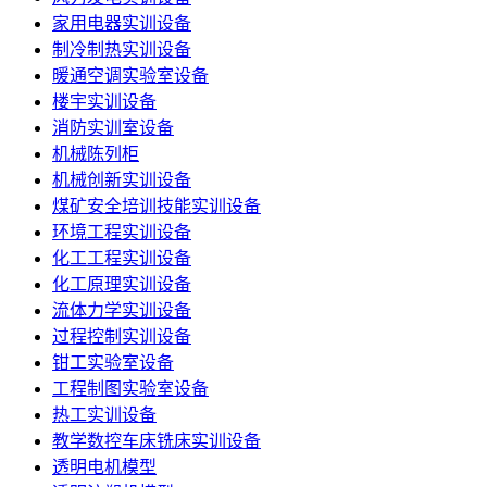
家用电器实训设备
制冷制热实训设备
暖通空调实验室设备
楼宇实训设备
消防实训室设备
机械陈列柜
机械创新实训设备
煤矿安全培训技能实训设备
环境工程实训设备
化工工程实训设备
化工原理实训设备
流体力学实训设备
过程控制实训设备
钳工实验室设备
工程制图实验室设备
热工实训设备
教学数控车床铣床实训设备
透明电机模型