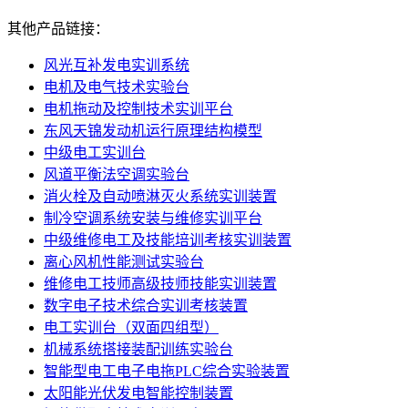
其他产品链接：
风光互补发电实训系统
电机及电气技术实验台
电机拖动及控制技术实训平台
东风天锦发动机运行原理结构模型
中级电工实训台
风道平衡法空调实验台
消火栓及自动喷淋灭火系统实训装置
制冷空调系统安装与维修实训平台
中级维修电工及技能培训考核实训装置
离心风机性能测试实验台
维修电工技师高级技师技能实训装置
数字电子技术综合实训考核装置
电工实训台（双面四组型）
机械系统搭接装配训练实验台
智能型电工电子电拖PLC综合实验装置
太阳能光伏发电智能控制装置