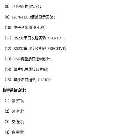
（8）4*4键盘扩展实验；
（9）128*64 LCD液晶显示实验；
（10）电子音乐演 奏实验；
（11）RS232串口发送实验（SEND）；
（12）RS232串口接收实验（RECEIVE）
（13）PS/2键盘接口逻辑设计；
（14）单片机总线接口实验；
（15）异步串口通讯（UART）
数字系统设计：
（1）数字钟；
（2）频率计；
（3）交通灯；
（4）数字锁；