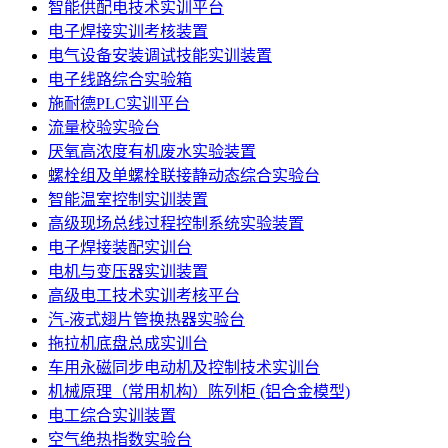
智能供配电技术实训平台
电子焊接实训考核装置
电气设备安装调试技能实训装置
电子线路综合实验箱
施耐德PLC实训平台
流量校验实验台
厌氧高浓度有机废水实验装置
螺栓组及单螺栓联接静动态综合实验台
智能温室控制实训装置
高级现场总线过程控制系统实验装置
电子焊接装配实训台
电机与变压器实训装置
高级电工技术实训考核平台
汽-液式翅片管换热器实验台
拖拉机底盘总成实训台
车用永磁同步电动机及控制技术实训台
机械原理（常用机构）陈列柜 (铝合金模型)
电工综合实训装置
空气绝热指数实验台