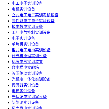
电工电子实训设备
电机实训设备
立式电工电子实训考核设备
高性能电工电子实验设备
模电数电实训设备
工厂电气控制实训设备
电子实训设备
单片机实训设备
柜式电工电拖实训设备
计算机原理实训设备
机床电气实训装置
数电模电实验箱
液压传动实训设备
光机电一体化实训设备
传感器实训设备
电梯实训设备
光伏发电实训室设备
新能源实训设备
风力发电实训设备