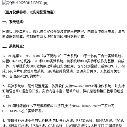
（图片仅供参考、以实际配置为准）
一、系统组成：
网络接口型单片机、微机综合实验开发装置是由控制屏、内置直流稳压电源、漏电
断路器等组成，控制屏有两大块的双面印刷线路板组成。
二、系统特点：
1
、598是集51、96、8088（以下简称88）三大系列CPU于一体的三合一实验系统。
内置DB-208仿真器(5196)和8088实验系统。该系统以8088实验系统作为基板，自成
一体，可单独作为8086微机原理和接口实验使用，也可分别叠插51或96CPU卡，构
成51/96单片机实验开发系统，598系统结构紧凑，资源充分共享，无总线开关切
换，自动识别CPU的类型。
2
、实验系统软、硬件配置完善，仿真软件支持Win98/2000/XP等操作系统，并支持
汇编语言和C语言的开发，实验内容丰富，是单片机、微机原理和接口教学的理想
平台。
3
、598同时配置EDA下载板和相应IO接口,支持altera、lattice、xilinx三家公司
CPLD/FPGA芯片实验开发。
4
、提供多种总线类型的实验模块,包括并行总线、RS232总线、RS485总线、I2C总
线、SPI串行总线、USB总线、CAN总线、1-WIRE总线和以太网接口,可调试新型