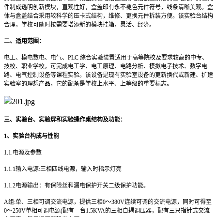
件制成透明创新模块，直观性好，盒盖印有永不褪色元件符号，线条清晰美观。盒
体与盒盖结合采用较科学的压卡式结构，维修、更换元件拆装方便。该实验台结构
合理，学校可随时按需要增添新的模块挂箱，灵活、经济。
二、适用范围：
电工、模电数电、电气、PLC 综合实验装置适用于高等院校及要求较高的中专、
技校、职业学校，可完成电工学、电工原理、电路分析、模拟电子技术、数字电
路、电气控制设备等课程实验。该设备是现有实验室设备的更新换代或新建、扩建
实验室的理想产品，它的配备是学校上水平、上等级的重要标志。
三、实验台、实验屏和实验操作桌结构及功能：
1
、实验台构成与性能
1.1.
电源及参数
1.1.1
输入电源:三相四线电源，输入时指示灯亮
1.1.2
电源输出：有保险丝和漏电保护开关二级保护功能。
A
组:单、三相可调交流电源，提供三相0～380V连续可调的交流电源，同时可得至
0～250V单相可调电源(配有一台1.5KVA的三相自耦调压器，配有三只指针式交流