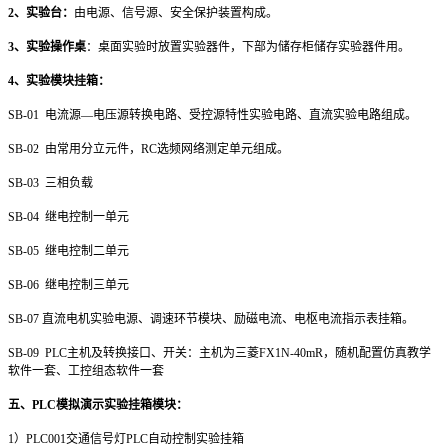
2
、实验台：
由电源、信号源、安全保护装置构成。
3
、实验操作桌
：桌面实验时放置实验器件，下部为储存柜储存实验器件用。
4
、实验模块挂箱：
SB-01
电流源—电压源转换电路、受控源特性实验电路、直流实验电路组成。
SB-02
由常用分立元件，RC选频网络测定单元组成。
SB-03
三相负载
SB-04
继电控制一单元
SB-05
继电控制二单元
SB-06
继电控制三单元
SB-07
直流电机实验电源、调速环节模块、励磁电流、电枢电流指示表挂箱。
SB-09 PLC
主机及转换接口、开关：主机为三菱FX1N-40mR，随机配置仿真教学
软件一套、工控组态软件一套
五、PLC模拟演示实验挂箱模块：
1
）PLC001交通信号灯PLC自动控制实验挂箱