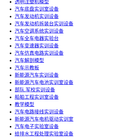
透明注塑机模型
汽车底盘实训室设备
汽车发动机实训设备
汽车发动机拆装台实训设备
汽车空调系统实训设备
汽车全车电器实验台
汽车变速器实训设备
汽车仿真电路实训设备
汽车解剖模型
汽车示教板
新能源汽车实训设备
新能源汽车电池实训室设备
部队.军校实训设备
船舶工程实训室设备
教学模型
汽车电路接线实训设备
新能源汽车电机驱动实训室
汽车电子实验室设备
给排水工程处理实验室设备