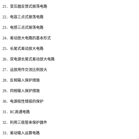
21
．变压器反馈式振荡电路
22
．电容三点式振荡电路
23
．电感三点式振荡电路
24
．差动放大电路的基本形式
25
．长尾式差动放大电路
26
．双电源长尾式差动放大电路
27
．运放用作交流比例放大
28
．反相输入保护措施
29
．同相输入保护措施
30
．电源极性错接的保护
31
．RC高通电路
32
．利用三极管来保护器件
33
．差动输入运算电路