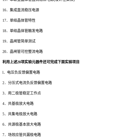
16
．集成直流稳压电源
17
．单结晶体管特性
18
．单结晶体管触发电路
19
．晶闸管简单测试
20
．晶闸管可控整流电路
利用上述20项实验元器件还可完成下面实验项目
l
．电压负反馈偏置电路
2
．分压式电流负反馈偏置电路
3
．用二极管稳定工作点
4
．共基极放大电路
5
．共集电极放大电路
6
．共源极基本放大电路
7
．场效应管共漏极电路