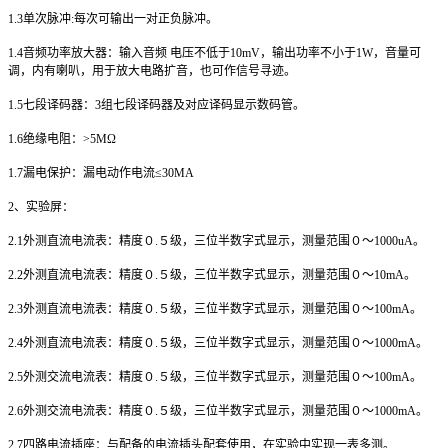
1.3
单次脉冲:每次可输出一对正负脉冲。
1.4
音频功率放大器：输入音频 电压不低于10mV，输出功率不小于1W，音量可
调，内有喇叭，用于放大电路扩音，也可作信号寻迹。
1.5
七段译码器：3组七段译码器及对应译码显示数码管。
1.6
绝缘电阻：>5MΩ
1.7
漏电保护：漏电动作电流≤30MA
2
、实验屏：
2.1
外测直流电流表：精度０.５级，三位半数字式显示，测量范围０～1000uA。
2.2
外测直流电流表：精度０.５级，三位半数字式显示，测量范围０～10mA。
2.3
外测直流电流表：精度０.５级，三位半数字式显示，测量范围０～100mA。
2.4
外测直流电流表：精度０.５级，三位半数字式显示，测量范围０～1000mA。
2.5
外测交流电流表：精度０.５级，三位半数字式显示，测量范围０～100mA。
2.6
外测交流电流表：精度０.５级，三位半数字式显示，测量范围０～1000mA。
2.7
四路电流插座：与配备的电流插头配套使用，在实验中实现一表多测。