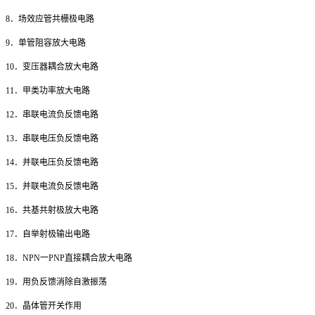
8
．场效应管共栅极电路
9
．单管阻容放大电路
10
．变压器耦合放大电路
11
．甲类功率放大电路
12
．串联电流负反馈电路
13
．串联电压负反馈电路
14
．并联电压负反馈电路
15
．并联电流负反馈电路
16
．共基共射极放大电路
17
．自举射极输出电路
18
．NPN一PNP直接耦合放大电路
19
．用负反馈消除自激振荡
20
．晶体管开关作用