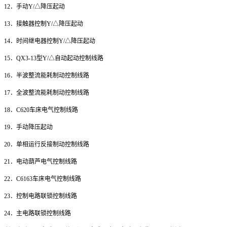
12
．手动Y/△降压起动
13
．接触器控制Y/△降压起动
14
．时间继电器控制Y/△降压起动
15
．QX3-13型Y/△自动起动控制线路
16
．半波整流能耗制动控制线路
17
．全波整流能耗制动控制线路
18
．C620车床电气控制线路
19
．手动降压起动
20
．单相运行反接制动控制线路
21
．电动葫芦电气控制线路
22
．C6163车床电气控制线路
23
．控制电路联锁控制线路
24
．主电路联锁控制线路