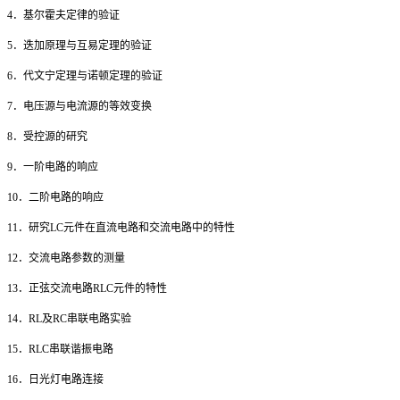
4
．基尔霍夫定律的验证
5
．迭加原理与互易定理的验证
6
．代文宁定理与诺顿定理的验证
7
．电压源与电流源的等效变换
8
．受控源的研究
9
．一阶电路的响应
10
．二阶电路的响应
11
．研究LC元件在直流电路和交流电路中的特性
12
．交流电路参数的测量
13
．正弦交流电路RLC元件的特性
14
．RL及RC串联电路实验
15
．RLC串联谐振电路
16
．日光灯电路连接