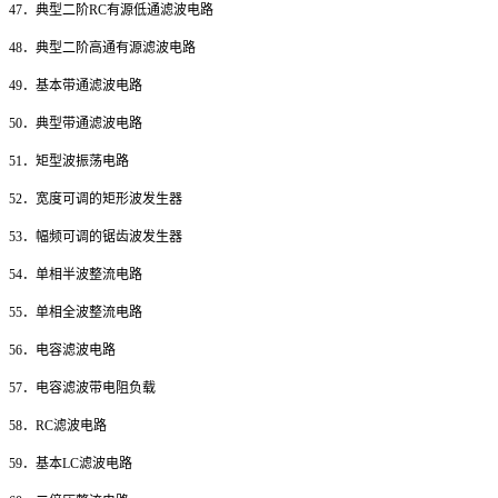
47
．典型二阶RC有源低通滤波电路
48
．典型二阶高通有源滤波电路
49
．基本带通滤波电路
50
．典型带通滤波电路
51
．矩型波振荡电路
52
．宽度可调的矩形波发生器
53
．幅频可调的锯齿波发生器
54
．单相半波整流电路
55
．单相全波整流电路
56
．电容滤波电路
57
．电容滤波带电阻负载
58
．RC滤波电路
59
．基本LC滤波电路