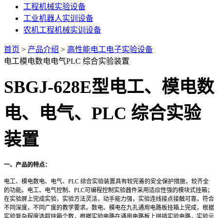
工程机械实验设备
工业机器人实训设备
农机工程机械实训设备
首页
>
产品介绍
>
高性能电工电子实验设备
电工模电数电电气PLC 综合实验装置
SBGJ-628E
型电工、模电数
电、电气、PLC 综合实验
装置
一、产品的特点：
电工、模电数电、电气、PLC 综合实验装置具有较完善的安全保护措施，较齐全
的功能。电工、电气控制、PLC可编程控制实验器件采用适应性强的模块式挂箱；
在实验屏上完成实验，实验方法灵活，动手能力强，实验连线接点接触可靠，符合
不同深度，不同广度的教学要求。数电、模电在九孔通用电路板挂箱上完成，根据
实验复杂程度选取挂箱个数，根据实验电路在通用电路板上拼插实验电路，实验元