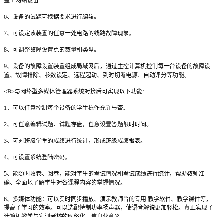
整个网络设备
6
、设备的试题可根据要求进行编辑。
7
、可设定该装置的任意一处电路的线路故障现象。
8
、可调整故障设置点的数量和类型。
9
、设备的故障设置装置组成局域网后，通过主控计算机控制每一台设备的故障设
置、故障排除、参数设定、远程起动、到时切断电源、自动评分等功能。
<B>
与网络型多媒体管理器系统对接后可实现以下功能：
1
、可以任意控制每个设备的学生操作允许与否。
2
、可任意编辑试题、试题存盘，任意设置答题限时时间。
3
、可对班级学生的成绩进行统计，形成班级成绩报表。
4
、可设置系统登陆密码。
5
、能随时收卷、阅卷，能对学生的考试情况和考试成绩进行统计，帮助教师准
确、全面地了解学生对各课程内容的掌握情况。
6
、多媒体功能：可以实时同步播放、演示教师台的专用 教学软件、教学课件等，
提高了学习的效率。可以选配特制功率扬声器，使语音解说更加轻松。真正实现了
计算机教学与实训考核的网络化、信息化意义。