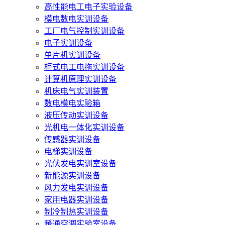
高性能电工电子实验设备
模电数电实训设备
工厂电气控制实训设备
电子实训设备
单片机实训设备
柜式电工电拖实训设备
计算机原理实训设备
机床电气实训装置
数电模电实验箱
液压传动实训设备
光机电一体化实训设备
传感器实训设备
电梯实训设备
光伏发电实训室设备
新能源实训设备
风力发电实训设备
家用电器实训设备
制冷制热实训设备
暖通空调实验室设备