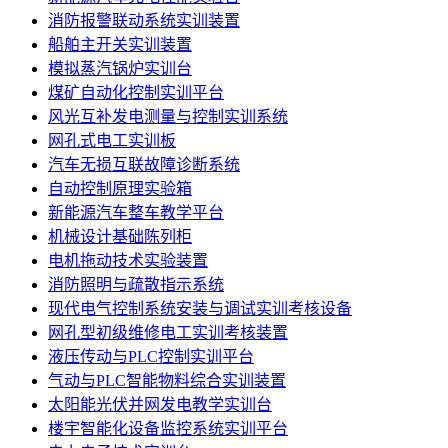
消防报警联动系统实训装置
船舶主开关实训装置
模拟蒸汽锅炉实训台
煤矿自动化控制实训平台
风光互补发电测量与控制实训系统
网孔式电工实训板
汽车无损互联故障诊断系统
自动控制原理实验箱
新能源汽车整车教学平台
机械设计基础陈列柜
电机拖动技术实验装置
消防照明与疏散指示系统
现代电气控制系统安装与调试实训考核设备
网孔型初级维修电工实训考核装置
液压传动与PLC控制实训平台
气动与PLC智能物料综合实训装置
太阳能光伏并网发电教学实训台
楼宇智能化设备监控系统实训平台