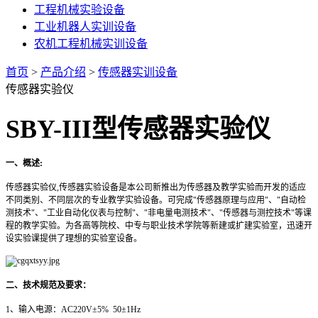
工程机械实验设备
工业机器人实训设备
农机工程机械实训设备
首页
>
产品介绍
>
传感器实训设备
传感器实验仪
SBY-III
型传感器实验仪
一、概述:
传感器实验仪,传感器实验设备是本公司新推出为传感器及教学实验而开发的适应
不同类别、不同层次的专业教学实验设备。可完成"传感器原理与应用"、"自动检
测技术"、"工业自动化仪表与控制"、"非电量电测技术"、"传感器与测控技术"等课
程的教学实验。为各高等院校、中专与职业技术学院等新建或扩建实验室，迅速开
设实验课提供了理想的实验室设备。
二、技术规范及要求：
1
、输入电源：AC220V±5% 50±1Hz