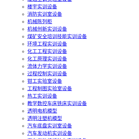
楼宇实训设备
消防实训室设备
机械陈列柜
机械创新实训设备
煤矿安全培训技能实训设备
环境工程实训设备
化工工程实训设备
化工原理实训设备
流体力学实训设备
过程控制实训设备
钳工实验室设备
工程制图实验室设备
热工实训设备
教学数控车床铣床实训设备
透明电机模型
透明注塑机模型
汽车底盘实训室设备
汽车发动机实训设备