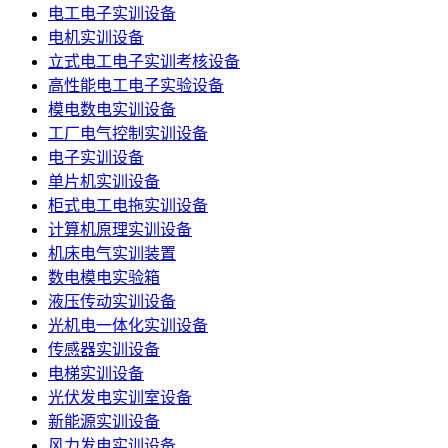
电工电子实训设备
电机实训设备
立式电工电子实训考核设备
高性能电工电子实验设备
模电数电实训设备
工厂电气控制实训设备
电子实训设备
单片机实训设备
柜式电工电拖实训设备
计算机原理实训设备
机床电气实训装置
数电模电实验箱
液压传动实训设备
光机电一体化实训设备
传感器实训设备
电梯实训设备
光伏发电实训室设备
新能源实训设备
风力发电实训设备