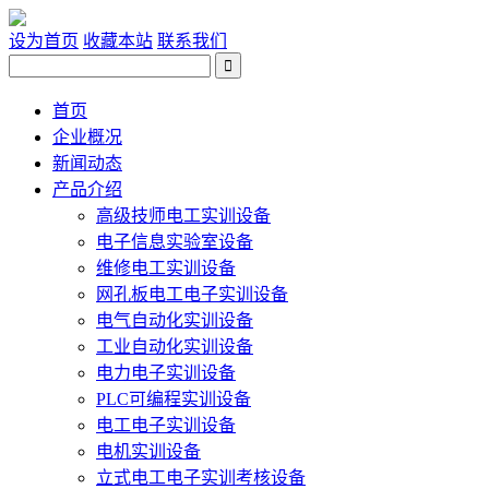
设为首页
收藏本站
联系我们
首页
企业概况
新闻动态
产品介绍
高级技师电工实训设备
电子信息实验室设备
维修电工实训设备
网孔板电工电子实训设备
电气自动化实训设备
工业自动化实训设备
电力电子实训设备
PLC可编程实训设备
电工电子实训设备
电机实训设备
立式电工电子实训考核设备