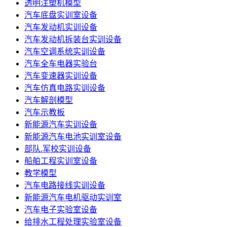
透明注塑机模型
汽车底盘实训室设备
汽车发动机实训设备
汽车发动机拆装台实训设备
汽车空调系统实训设备
汽车全车电器实验台
汽车变速器实训设备
汽车仿真电路实训设备
汽车解剖模型
汽车示教板
新能源汽车实训设备
新能源汽车电池实训室设备
部队.军校实训设备
船舶工程实训室设备
教学模型
汽车电路接线实训设备
新能源汽车电机驱动实训室
汽车电子实验室设备
给排水工程处理实验室设备