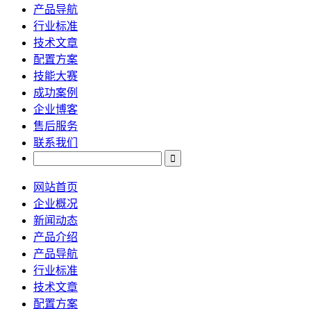
产品导航
行业标准
技术文章
配置方案
技能大赛
成功案例
企业博客
售后服务
联系我们
网站首页
企业概况
新闻动态
产品介绍
产品导航
行业标准
技术文章
配置方案