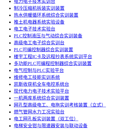
电力电子技术实训台
制冷压缩机拆装实训装置
热水供暖循环系统综合实训装置
推土机电器系统实验设备
电工电子技术实验台
PLC控制液压与气动综合实训装备
高级电工电子综合实训台
PLC可编控制器综合实训装置
楼宇工程IC卡及远程抄表系统实训平台
多功能PLC可编程控制器综合实训装置
电气控制与PLC实验平台
维修电工技能实训系统
凯斯收获机全车电控系统台
现代电力电子技术实验平台
一机两库系统综合实训装置
网孔型高级电工、电拖实训考核装置（立式）
燃气管网水力工况实验台
电工网孔板实训装置（双工位）
电梯安全钳与限速器安装与联动设备