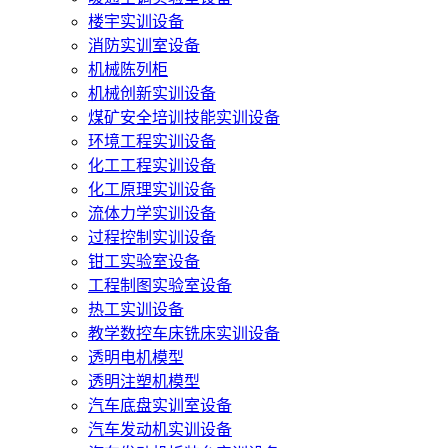
楼宇实训设备
消防实训室设备
机械陈列柜
机械创新实训设备
煤矿安全培训技能实训设备
环境工程实训设备
化工工程实训设备
化工原理实训设备
流体力学实训设备
过程控制实训设备
钳工实验室设备
工程制图实验室设备
热工实训设备
教学数控车床铣床实训设备
透明电机模型
透明注塑机模型
汽车底盘实训室设备
汽车发动机实训设备