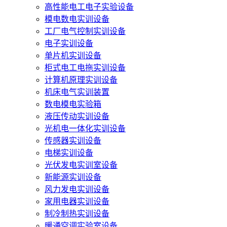
高性能电工电子实验设备
模电数电实训设备
工厂电气控制实训设备
电子实训设备
单片机实训设备
柜式电工电拖实训设备
计算机原理实训设备
机床电气实训装置
数电模电实验箱
液压传动实训设备
光机电一体化实训设备
传感器实训设备
电梯实训设备
光伏发电实训室设备
新能源实训设备
风力发电实训设备
家用电器实训设备
制冷制热实训设备
暖通空调实验室设备