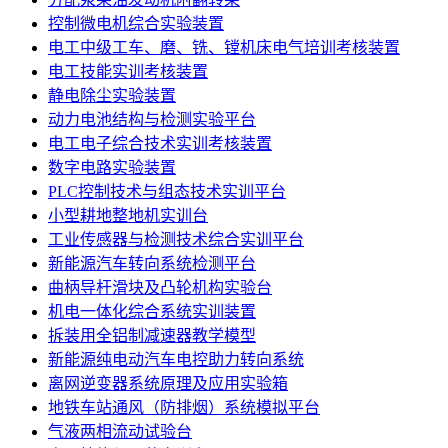
控制微电机综合实验装置
电工中级工车、磨、铣、镗机床电气培训考核装置
电工技能实训考核装置
静电除尘实验装置
动力电池结构与检测实验平台
电工电子综合技术实训考核装置
数字电路实验装置
PLC控制技术与组态技术实训平台
小型耕地整地机实训台
工业传感器与检测技术综合实训平台
新能源汽车转向系统检测平台
曲柄导杆滑块及凸轮机构实验台
机电一体化综合系统实训装置
拆装用全铝制减速器教学模型
新能源纯电动汽车电控助力转向系统
离网逆变器系统原理及应用实验箱
地铁车站通风（防排烟）系统模拟平台
气液两相流动试验台