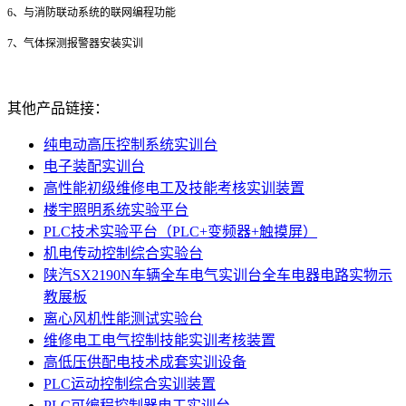
6
、与消防联动系统的联网编程功能
7
、气体探测报警器安装实训
其他产品链接：
纯电动高压控制系统实训台
电子装配实训台
高性能初级维修电工及技能考核实训装置
楼宇照明系统实验平台
PLC技术实验平台（PLC+变频器+触摸屏）
机电传动控制综合实验台
陕汽SX2190N车辆全车电气实训台全车电器电路实物示
教展板
离心风机性能测试实验台
维修电工电气控制技能实训考核装置
高低压供配电技术成套实训设备
PLC运动控制综合实训装置
PLC可编程控制器电工实训台