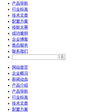
产品导航
行业标准
技术文章
配置方案
技能大赛
成功案例
企业博客
售后服务
联系我们
网站首页
企业概况
新闻动态
产品介绍
产品导航
行业标准
技术文章
配置方案