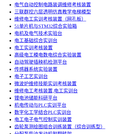
电气自动控制电路装调维修考核装置
三联群控六层透明仿真教学电梯模型
维修电工实训考核装置（网孔板）
51单片机与STM32综合实验箱
电机及电气技术实验台
电工基础综合实训台
电工实训考核装置
高级电工模电数电综合实验装置
自动驾驶插秧机检测平台
传感器系统实验装置
电子工艺实训台
微波炉维修技能实训考核装置
维修电工考核装置,电工实训台
锂电池储能科研平台
机电传动与PLC实训平台
数字化工学结合PLC实训台
电工电子电气控制实训装置
齿轮泵测绘图组合训练装置（综合训练型）
分配泵柴油发动机附翻转架