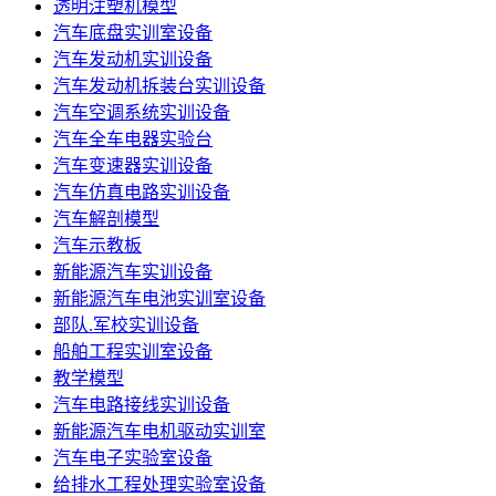
透明注塑机模型
汽车底盘实训室设备
汽车发动机实训设备
汽车发动机拆装台实训设备
汽车空调系统实训设备
汽车全车电器实验台
汽车变速器实训设备
汽车仿真电路实训设备
汽车解剖模型
汽车示教板
新能源汽车实训设备
新能源汽车电池实训室设备
部队.军校实训设备
船舶工程实训室设备
教学模型
汽车电路接线实训设备
新能源汽车电机驱动实训室
汽车电子实验室设备
给排水工程处理实验室设备