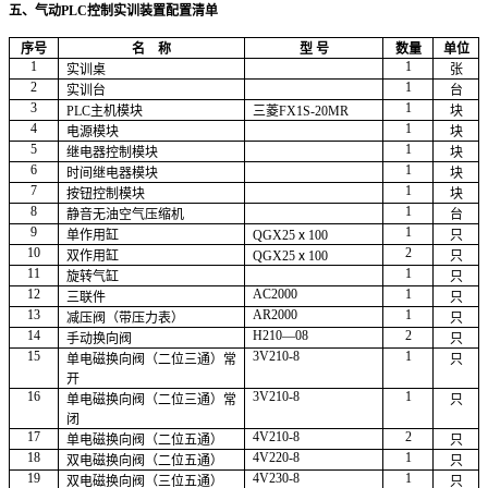
五、气动PLC控制实训装置配置清单
序号
名 称
型 号
数量
单位
1
1
实训桌
张
2
1
实训台
台
3
1
PLC
主机模块
三菱FX1S-20MR
块
4
1
电源模块
块
5
1
继电器控制模块
块
6
1
时间继电器模块
块
7
1
按钮控制模块
块
8
1
静音无油空气压缩机
台
9
1
单作用缸
QGX25
ⅹ100
只
10
2
双作用缸
QGX25
ⅹ100
只
11
1
旋转气缸
只
12
AC2000
1
三联件
只
13
AR2000
1
减压阀（带压力表）
只
14
H210
—08
2
手动换向阀
只
15
3V210-8
1
单电磁换向阀（二位三通）常
只
开
16
3V210-8
1
单电磁换向阀（二位三通）常
只
闭
17
4V210-8
2
单电磁换向阀（二位五通）
只
18
4V220-8
1
双电磁换向阀（二位五通）
只
19
4V2
3
0-8
1
双电磁换向阀（三位五通）
只