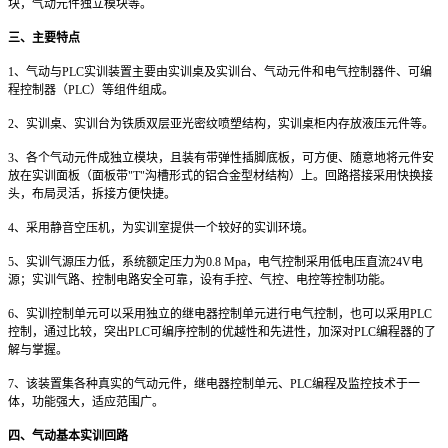
块，气动元件独立模块等。
三、主要特点
1
、气动与PLC实训装置主要由实训桌及实训台、气动元件和电气控制器件、可编
程控制器（PLC）等组件组成。
2
、实训桌、实训台为铁质双层亚光密纹喷塑结构，实训桌柜内存放液压元件等。
3
、各个气动元件成独立模块，且装有带弹性插脚底板，可方便、随意地将元件安
放在实训面板（面板带"T"沟槽形式的铝合金型材结构）上。回路搭接采用快换接
头，布局灵活，拆接方便快捷。
4
、采用静音空压机，为实训室提供一个较好的实训环境。
5
、实训气源压力低，系统额定压力为0.8 Mpa，电气控制采用低电压直流24V电
源；实训气路、控制电路安全可靠，设有手控、气控、电控等控制功能。
6
、实训控制单元可以采用独立的继电器控制单元进行电气控制，也可以采用PLC
控制，通过比较，突出PLC可编序控制的优越性和先进性，加深对PLC编程器的了
解与掌握。
7
、该装置集各种真实的气动元件，继电器控制单元、PLC编程及监控技术于一
体，功能强大，适应范围广。
四、气动基本实训回路