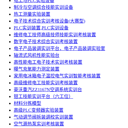
电工与PLC实验设备
制冷与空调综合技能实训设备
热工测量实验装置
电子技术综合实训考核设备(大赛型)
PLC实训装置,PLC实训设备
维修电工技师高级技师技能实训考核装置
数字电子技术综合实训考核装置
电子产品装调实训平台，电子产品装调实验室
轴流式风机性能实验台
高性能电工电子技术实训考核装置
曝气充氧能力测定装置
家用电冰箱电子温控电气实训智能考核装置
高级维修电工技能实训考核装置
豪沃重汽ZZ1167N空调系统实训台
钳工技能实训平台（六工位）
材料分拣模型
高级PLC变频器实验装置
气动调节阀拆装调校实训装置
空气源热泵实训考核装置