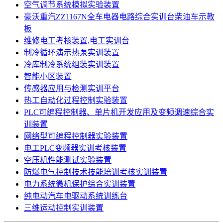
空气调节系统模拟实验装置
豪沃重汽ZZ1167N全车电器电路综合实训台柴油车示教
板
维修电工考核装置,电工实训台
制冷循环演示热泵实训装置
冷库制冷系统组装实训装置
智能小区装置
传感器应用与检测实训平台
热工自动化过程控制实验装置
PLC可编程控制器、单片机开发应用及变频调速综合实
训装置
网络型可编程控制器实验装置
电工PLC变频器实训考核装置
空压机性能测试实验装置
防爆电气控制技术技能培训考核实训装置
电力系统微机保护综合实训装置
纯电动汽车电驱动系统训练台
三维运动控制实训装置