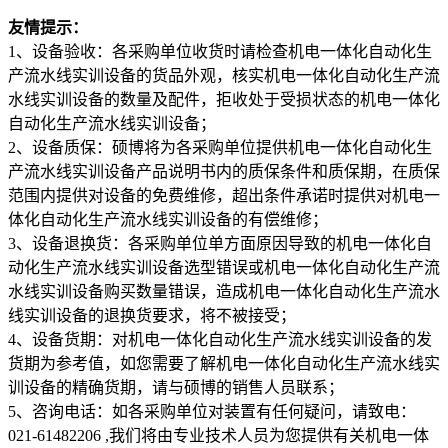
友情提示：
1、设备验收：各采购单位收货时请检查机电一体化自动化生
产流水线实训设备的货品外观，核实
机电一体化自动化生产流
水线实训设备
的数量及配件，拒收处于受损状态的
机电一体化
自动化生产流水线实训设备
；
2、设备质保：硕博将为各采购单位提供机电一体化自动化生
产流水线实训设备产品说明书内的质保条件和质保期，在质保
范围内提供对设备的免费维修，超出条件承诺时提供对
机电一
体化自动化生产流水线实训设备
的有偿维修；
3、设备退换货：各采购单位单方面原因导致的机电一体化自
动化生产流水线实训设备选型错误或
机电一体化自动化生产流
水线实训设备
购买数量错误，造成
机电一体化自动化生产流水
线实训设备
的退换货要求，将不被接受；
4、设备货期：对机电一体化自动化生产流水线实训设备的发
货期为参考值，如您需要了解
机电一体化自动化生产流水线实
训设备
的精确货期，请与硕博的销售人员联系；
5、
咨询电话：
如各采购单位对装置有任何疑问，请致电：
021-61482206 ,我们将由专业技术人员为您提供有关
机电一体