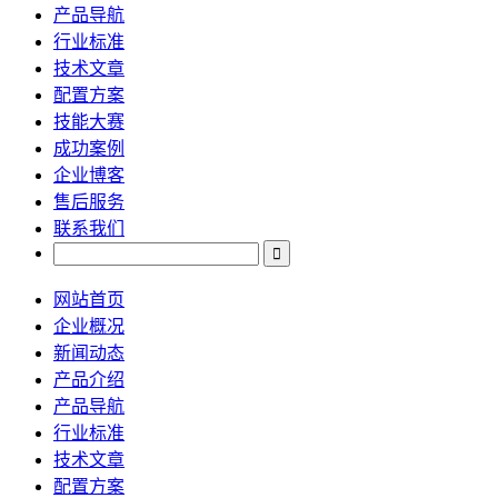
产品导航
行业标准
技术文章
配置方案
技能大赛
成功案例
企业博客
售后服务
联系我们
网站首页
企业概况
新闻动态
产品介绍
产品导航
行业标准
技术文章
配置方案