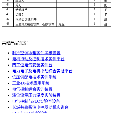
螺丝刀
把
44
1
剪刀
把
45
1
活动板手
把
46
1
尖嘴钳
把
47
1
气动实训说明书
册
48
1
三菱PLC编程软件、程序软件
光盘
盘
其他产品链接：
制冷空调冰箱实训考核装置
电机拖动及控制技术实训平台
四工位电气安装实训台
电力电子及电机拖动综合实验平台
低压供配电技术实训系统
工业4.0技术应用系统
电气控制综合实训装置
液位流量压力温度实验装置
电气控制与PLC实验室设备
长城共轨柴油电控发动机实训台