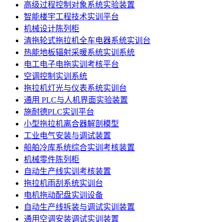
高级过程控制对象系统实验装置
智能楼宇工程技术实训平台
机械设计陈列柜
清拖轮式拖拉机全车电器系统实训台
热能地板辐射采暖系统实训系统
电工电子电拖实训考核平台
空调控制实训系统
拖拉机灯光与仪表系统实训台
通用 PLC与人机界面实验装置
施耐德PLC实训平台
小型拖拉机离合器解剖模型
工业电气安装与调试装置
船舶冷库系统综合实训考核装置
机械零件陈列柜
自动生产线实训考核装置
拖拉机雨刮系统实训台
电机拖动配盘实训设备
自动生产线拆装与调试实训装置
通用空调安装调试实训装置