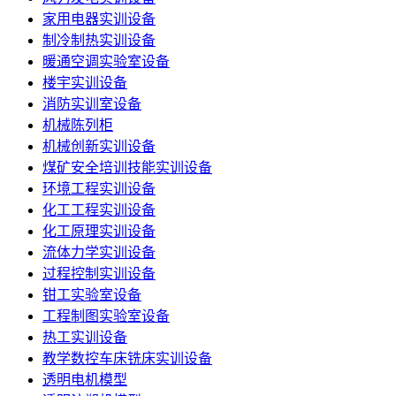
家用电器实训设备
制冷制热实训设备
暖通空调实验室设备
楼宇实训设备
消防实训室设备
机械陈列柜
机械创新实训设备
煤矿安全培训技能实训设备
环境工程实训设备
化工工程实训设备
化工原理实训设备
流体力学实训设备
过程控制实训设备
钳工实验室设备
工程制图实验室设备
热工实训设备
教学数控车床铣床实训设备
透明电机模型