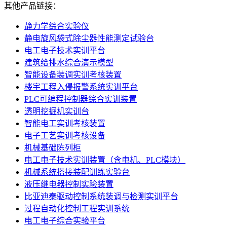
其他产品链接：
静力学综合实验仪
静电旋风袋式除尘器性能测定试验台
电工电子技术实训平台
建筑给排水综合演示模型
智能设备装调实训考核装置
楼宇工程入侵报警系统实训平台
PLC可编程控制器综合实训装置
透明挖掘机实训台
智能电工实训考核装置
电子工艺实训考核设备
机械基础陈列柜
电工电子技术实训装置（含电机、PLC模块）
机械系统搭接装配训练实验台
液压继电器控制实验装置
比亚迪秦驱动控制系统装调与检测实训平台
过程自动化控制工程实训系统
电工电子综合实验平台