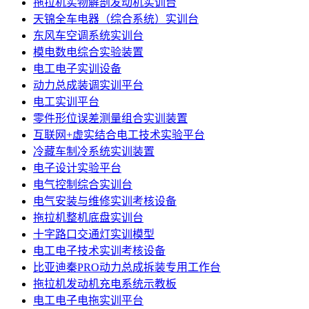
拖拉机实物解剖发动机实训台
天锦全车电器（综合系统）实训台
东风车空调系统实训台
模电数电综合实验装置
电工电子实训设备
动力总成装调实训平台
电工实训平台
零件形位误差测量组合实训装置
互联网+虚实结合电工技术实验平台
冷藏车制冷系统实训装置
电子设计实验平台
电气控制综合实训台
电气安装与维修实训考核设备
拖拉机整机底盘实训台
十字路口交通灯实训模型
电工电子技术实训考核设备
比亚迪秦PRO动力总成拆装专用工作台
拖拉机发动机充电系统示教板
电工电子电拖实训平台