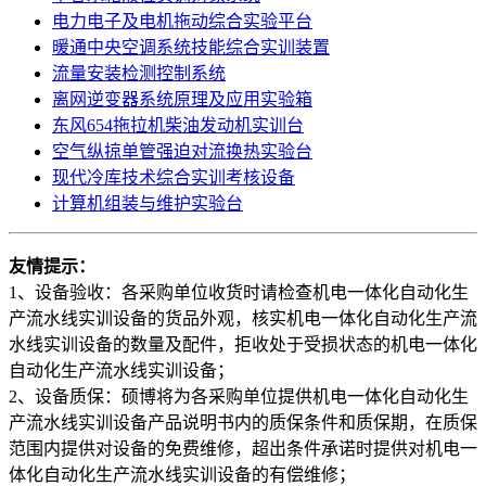
电力电子及电机拖动综合实验平台
暖通中央空调系统技能综合实训装置
流量安装检测控制系统
离网逆变器系统原理及应用实验箱
东风654拖拉机柴油发动机实训台
空气纵掠单管强迫对流换热实验台
现代冷库技术综合实训考核设备
计算机组装与维护实验台
友情提示：
1、设备验收：各采购单位收货时请检查机电一体化自动化生
产流水线实训设备的货品外观，核实
机电一体化自动化生产流
水线实训设备
的数量及配件，拒收处于受损状态的
机电一体化
自动化生产流水线实训设备
；
2、设备质保：硕博将为各采购单位提供机电一体化自动化生
产流水线实训设备产品说明书内的质保条件和质保期，在质保
范围内提供对设备的免费维修，超出条件承诺时提供对
机电一
体化自动化生产流水线实训设备
的有偿维修；