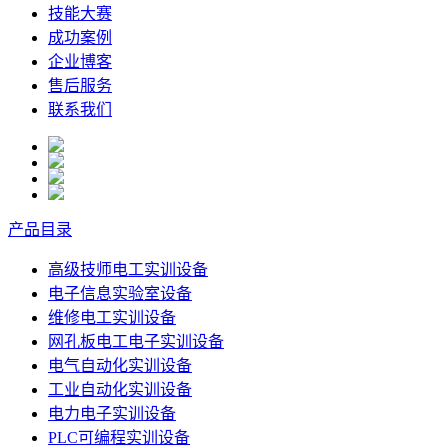
技能大赛
成功案例
企业博客
售后服务
联系我们
产品目录
高级技师电工实训设备
电子信息实验室设备
维修电工实训设备
网孔板电工电子实训设备
电气自动化实训设备
工业自动化实训设备
电力电子实训设备
PLC可编程实训设备