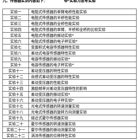
九、传感器实训内容如下： 带*实验为思考实验
实验一
电阻式传感器的单臂电桥性能实验
实验二
电阻式传感器的半桥性能实验
实验三
电阻式传感器的全桥性能实验
实验四
电阻式传感器的单臂、半桥和全桥的比较实验
实验五
电阻式传感器的振动实验*
实验六
电阻式传感器的电子秤实验*
实验七
变面积式电容传感器特性实验
实验八
差动式电容传感器特性实验
实验九
电容传感器的振动实验*
实验十
电容传感器的电子秤实验*
实验十一
差动变压器的特性实验
实验十二
自感式差动变压器的特性实验
实验十三
差动变压器的性能实验
实验十四
激励频率对差动变压器特性的影响
实验十五
差动变压器的振动实验*
实验十六
差动变压器的电子秤实验*
实验十七
光电式传感器的转速测量实验
实验十八
光电式传感器的旋转方向测量实验
实验十九
接近式霍尔传感器实验
实验二十
霍尔传感器的转速测量实验
实验二十一
霍尔传感器的振动测量实验
实验二十二
涡流传感器的位移特性实验