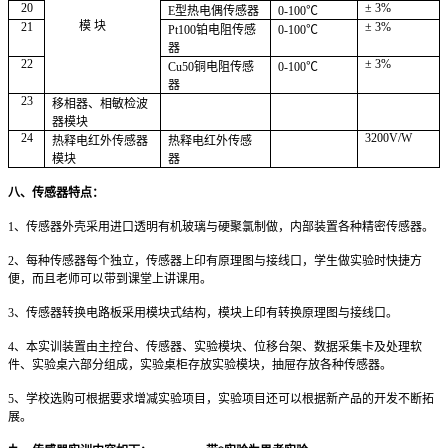
20
± 3%
E
型热电偶传感器
0-100
℃
模 块
21
± 3%
Pt100
铂电阻传感
0-100
℃
器
22
± 3%
Cu50
铜电阻传感
0-100
℃
器
23
移相器、相敏检波
器模块
24
3200V/W
热释电红外传感器
热释电红外传感
模块
器
八、传感器特点：
1
、传感器外壳采用进口透明有机玻璃与硬聚氯制做，内部装置各种精密传感器。
2
、每种传感器每个独立，传感器上印有原理图与接线口，学生做实验时快捷方
便，而且老师可以带到课堂上讲课用。
3
、传感器转换电路板采用模块式结构，模块上印有转换原理图与接线口。
4
、本实训装置由主控台、传感器、实验模块、位移台架、数据采集卡及处理软
件、实验桌六部分组成，实验桌柜存放实验模块，抽屉存放各种传感器。
5
、学校选购可根据要求增减实验项目，实验项目还可以根据新产品的开发不断拓
展。