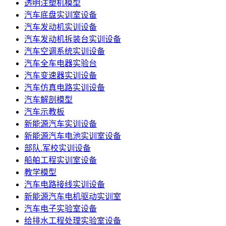
透明注塑机模型
汽车底盘实训室设备
汽车发动机实训设备
汽车发动机拆装台实训设备
汽车空调系统实训设备
汽车全车电器实验台
汽车变速器实训设备
汽车仿真电路实训设备
汽车解剖模型
汽车示教板
新能源汽车实训设备
新能源汽车电池实训室设备
部队.军校实训设备
船舶工程实训室设备
教学模型
汽车电路接线实训设备
新能源汽车电机驱动实训室
汽车电子实验室设备
给排水工程处理实验室设备