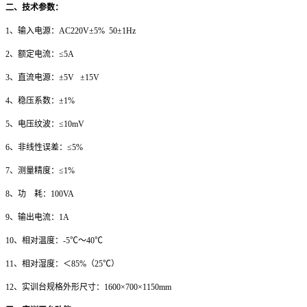
二、技术参数：
1
、输入电源：AC220V±5% 50±1Hz
2
、额定电流：≤5A
3
、直流电源：±5V ±15V
4
、稳压系数：±1%
5
、电压纹波：≤10mV
6
、非线性误差：≤5%
7
、测量精度：≤1%
8
、功 耗：100VA
9
、输出电流：1A
10
、相对温度：-5℃～40℃
11
、相对湿度：＜85%（25℃）
12
、实训台规格外形尺寸：1600×700×1150mm