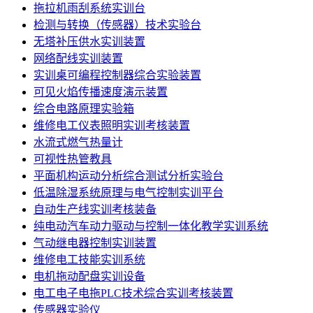
拖拉机雨刮系统实训台
检测与转换（传感器）技术实验台
无塔补压供水实训装置
网络配线实训装置
实训桌可编程控制器综合实验装置
可见火焰传播速度演示装置
综合电路原理实验箱
维修电工仪表照明实训考核装置
水流式燃气热量计
可视性热管教具
平面机构运动分析综合测试分析实验台
低温除湿系统原理与电气控制实训平台
自动生产线实训考核装备
纯电动汽车动力驱动与控制一体化教学实训系统
气动继电器控制实训装置
维修电工技能实训系统
电机拖动配盘实训设备
电工电子电拖PLC技术综合实训考核装置
传感器实验仪