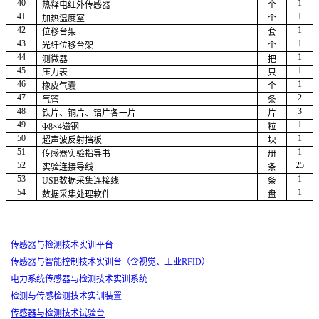
40
1
热释电红外传感器
个
41
1
加热温度室
个
42
1
位移台架
套
43
1
光纤位移台架
个
44
1
测微器
把
45
1
压力表
只
46
1
橡皮气囊
个
47
2
气管
条
48
3
铁片、铜片、铝片各一片
片
49
1
Φ8×4磁钢
粒
50
1
超声波反射挡板
块
51
1
传感器实验指导书
册
52
25
实验连接导线
条
53
1
USB
数据采集连接线
条
54
1
数据采集处理软件
盘
传感器与检测技术实训平台
传感器与智能控制技术实训台（含视觉、工业RFID）
电力系统传感器与检测技术实训系统
检测与传感检测技术实训装置
传感器与检测技术试验台