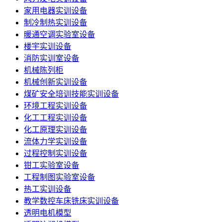
家用电器实训设备
制冷制热实训设备
暖通空调实验室设备
楼宇实训设备
消防实训室设备
机械陈列柜
机械创新实训设备
煤矿安全培训技能实训设备
环境工程实训设备
化工工程实训设备
化工原理实训设备
流体力学实训设备
过程控制实训设备
钳工实验室设备
工程制图实验室设备
热工实训设备
教学数控车床铣床实训设备
透明电机模型