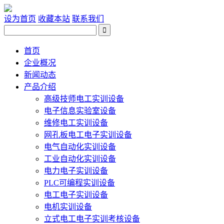
设为首页
收藏本站
联系我们
首页
企业概况
新闻动态
产品介绍
高级技师电工实训设备
电子信息实验室设备
维修电工实训设备
网孔板电工电子实训设备
电气自动化实训设备
工业自动化实训设备
电力电子实训设备
PLC可编程实训设备
电工电子实训设备
电机实训设备
立式电工电子实训考核设备