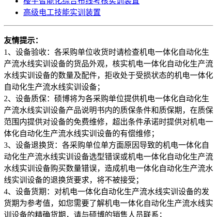
楼宇智能化综合布线考核实训装置
高级电工技能实训装置
友情提示：
1、设备验收：各采购单位收货时请检查机电一体化自动化生
产流水线实训设备的货品外观，核实
机电一体化自动化生产流
水线实训设备
的数量及配件，拒收处于受损状态的
机电一体化
自动化生产流水线实训设备
；
2、设备质保：硕博将为各采购单位提供机电一体化自动化生
产流水线实训设备产品说明书内的质保条件和质保期，在质保
范围内提供对设备的免费维修，超出条件承诺时提供对
机电一
体化自动化生产流水线实训设备
的有偿维修；
3、设备退换货：各采购单位单方面原因导致的机电一体化自
动化生产流水线实训设备选型错误或
机电一体化自动化生产流
水线实训设备
购买数量错误，造成
机电一体化自动化生产流水
线实训设备
的退换货要求，将不被接受；
4、设备货期：对机电一体化自动化生产流水线实训设备的发
货期为参考值，如您需要了解
机电一体化自动化生产流水线实
训设备
的精确货期，请与硕博的销售人员联系；