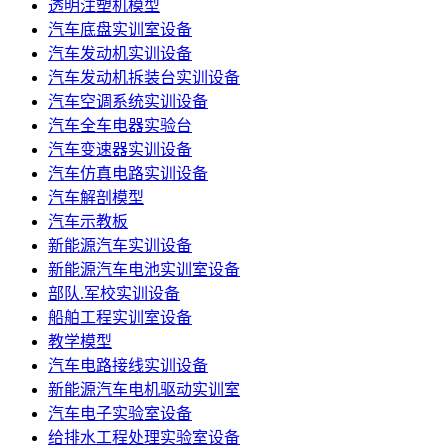
透明注塑机模型
汽车底盘实训室设备
汽车发动机实训设备
汽车发动机拆装台实训设备
汽车空调系统实训设备
汽车全车电器实验台
汽车变速器实训设备
汽车仿真电路实训设备
汽车解剖模型
汽车示教板
新能源汽车实训设备
新能源汽车电池实训室设备
部队.军校实训设备
船舶工程实训室设备
教学模型
汽车电路接线实训设备
新能源汽车电机驱动实训室
汽车电子实验室设备
给排水工程处理实验室设备