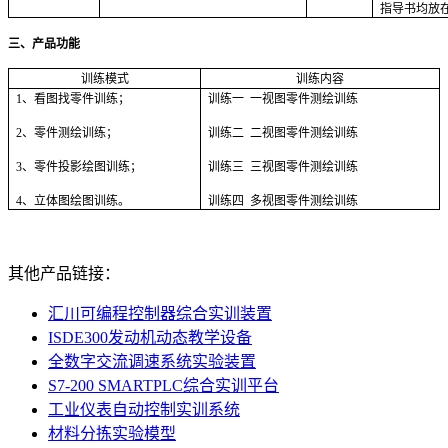
指导书均放
三、产品功能
训练模式
训练内容
1
、看图找
零件训练；
训练一 一视图零件测绘训练
2
、
零件测绘训练；
训练二 二视图零件测绘训练
3
、
零件投影绘图训练；
训练三 三视图零件测绘训练
4
、
立体图绘图训练。
训练四 多视图零件测绘训练
其他产品链接：
汇川可编程控制器综合实训装置
ISDE300发动机动态教学设备
全数字交流调速系统实验装置
S7-200 SMARTPLC综合实训平台
工业仪表自动控制实训系统
材料分拣实验模型