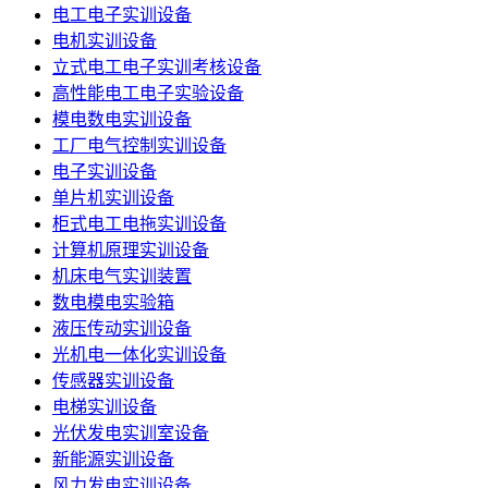
电工电子实训设备
电机实训设备
立式电工电子实训考核设备
高性能电工电子实验设备
模电数电实训设备
工厂电气控制实训设备
电子实训设备
单片机实训设备
柜式电工电拖实训设备
计算机原理实训设备
机床电气实训装置
数电模电实验箱
液压传动实训设备
光机电一体化实训设备
传感器实训设备
电梯实训设备
光伏发电实训室设备
新能源实训设备
风力发电实训设备