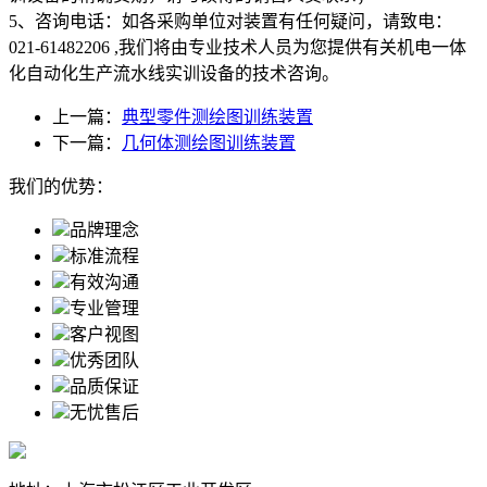
5、
咨询电话：
如各采购单位对装置有任何疑问，请致电：
021-61482206 ,我们将由专业技术人员为您提供有关
机电一体
化自动化生产流水线实训设备
的技术咨询。
上一篇：
典型零件测绘图训练装置
下一篇：
几何体测绘图训练装置
我们的优势：
品牌理念
标准流程
有效沟通
专业管理
客户视图
优秀团队
品质保证
无忧售后