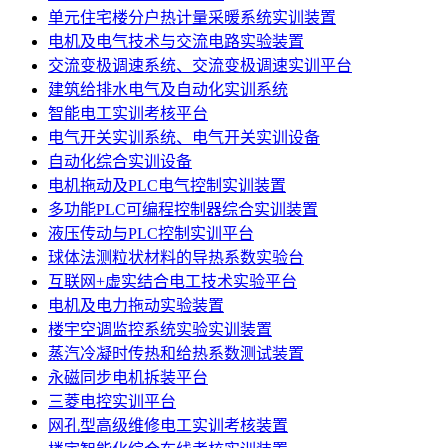
单元住宅楼分户热计量采暖系统实训装置
电机及电气技术与交流电路实验装置
交流变极调速系统、交流变极调速实训平台
建筑给排水电气及自动化实训系统
智能电工实训考核平台
电气开关实训系统、电气开关实训设备
自动化综合实训设备
电机拖动及PLC电气控制实训装置
多功能PLC可编程控制器综合实训装置
液压传动与PLC控制实训平台
球体法测粒状材料的导热系数实验台
互联网+虚实结合电工技术实验平台
电机及电力拖动实验装置
楼宇空调监控系统实验实训装置
蒸汽冷凝时传热和给热系数测试装置
永磁同步电机拆装平台
三菱电控实训平台
网孔型高级维修电工实训考核装置