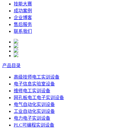
技能大赛
成功案例
企业博客
售后服务
联系我们
产品目录
高级技师电工实训设备
电子信息实验室设备
维修电工实训设备
网孔板电工电子实训设备
电气自动化实训设备
工业自动化实训设备
电力电子实训设备
PLC可编程实训设备