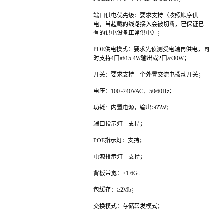
端口供电优先级：要求支持（按照顺序供
电，当超载的线路接入会被切断，已保证已
有的供电设备正常供电）；
POE
供电模式：要求先侦测受电端再供电，同
时支持4口af/15.4W输出或2口at/30W；
开关：要求支持一个外置交流电拨动开关；
电压：100~240VAC，50/60Hz；
功耗：内置电源，输出≥65W；
端口指示灯：支持；
POE
指示灯：支持；
电源指示灯：支持；
背板带宽：≥1.6G；
包缓存：≥2Mb；
交换模式：存储转发模式；