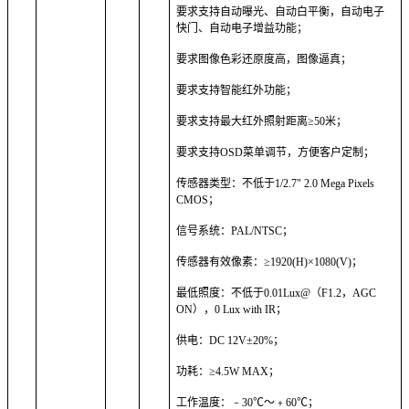
要求支持自动曝光、自动白平衡，自动电子
快门、自动电子增益功能；
要求图像色彩还原度高，图像逼真；
要求支持智能红外功能；
要求支持最大红外照射距离≥50米；
要求支持OSD菜单调节，方便客户定制；
传感器类型：不低于1/2.7" 2.0 Mega Pixels
CMOS；
信号系统：PAL/NTSC；
传感器有效像素：≥1920(H)×1080(V)；
最低照度：不低于0.01Lux@（F1.2，AGC
ON），0 Lux with IR；
供电：DC 12V±20%；
功耗：≥4.5W MAX；
工作温度：﹣30℃～﹢60℃；