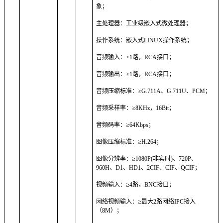
象；
主处理器：工业级嵌入式微处理器；
操作系统：嵌入式LINUX操作系统；
音频输入：≥1路，RCA接口；
音频输出：≥1路，RCA接口；
音频压缩标准：≥G.711A、G.711U、PCM；
音频采样率：≥8KHz，16Bit；
音频码率：≥64Kbps；
图像压缩标准：≥H.264；
图像分辨率：≥1080P(非实时)、720P、
960H、D1、HD1、2CIF、CIF、QCIF；
视频输入：≥4路，BNC接口；
网络视频输入：≥最大2路网络IPC接入
（8M）；