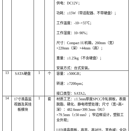
供电：DC12V；
功耗：≤15W（带适配器、不带硬盘）；
工作温度：-10~+55℃；
工作湿度：10~90%；
尺寸：Compact 1U机箱，260mm（宽）
×220mm（深）×44mm（高）；
重量：≥1.25kg（不含硬盘）；
安装方式：台式安装。
13
1
SATA
硬盘
个
容量：≥500GB；
转速：≥7200rpm；
接口类型：SATA2。
14
1
17
寸液晶监
套
材质工艺：≥1.5mm厚度SPCC冷轧钢板，表面
视器及其挂
脱脂、磷化、静电喷塑处理；尺寸（宽×高×
板模块
深）：482.6mm×399.3mm（9U）
×79.5mm
（±50 mm）
；窄边框设计，塑胶工
业外观；
LED
液晶面板，高亮、高对比、宽色域；全功