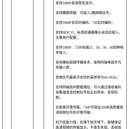
支持1080P高清预览显示；
支持模数转换：可接入2路网络信号；
支持1080P非实时编码，720实时编码；
支持HDCVI、标清前端摄像头自适应接入，
无需用户配置；
支持1080P、720P前端25、30、50、60四种帧
率接入；
采用模拟视频传输技术，使用同轴电缆作为
传输介质；
音频信号最高可支持的采样率为44.1KHz；
支持同轴双向数据通信，可以通过接收端向
采集端发送控制信号如云台转动、变倍控
制；
长距离可靠传输，720P可保证500米高质量高
清视频信号的可靠传输；
抗干扰能力强，在强干扰环境下，能够保证
高清视频的传输显示，不发生失锁、丢帧现