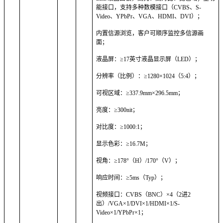
能接口，支持多种数模接口（CVBS、S-
Video、YPbPr、VGA、HDMI、DVI）；
内置信源浏览，客户可顺序监控多信源画
面；
液晶屏：≥17英寸液晶显示屏（LED）；
分辨率（比例）：≥1280×1024（5:4）；
可视区域：≥337.9mm×296.5mm；
亮度：≥300nit；
对比度：≥1000:1；
显示色彩：≥16.7M；
视角：≥178°（H）/170°（V）；
响应时间：≥5ms（Typ）；
视频接口：CVBS（BNC）×4（2进2
出）/VGA×1/DVI×1/HDMI×1/S-
Video×1/YPbPr×1；