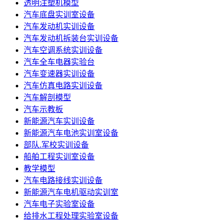
透明注塑机模型
汽车底盘实训室设备
汽车发动机实训设备
汽车发动机拆装台实训设备
汽车空调系统实训设备
汽车全车电器实验台
汽车变速器实训设备
汽车仿真电路实训设备
汽车解剖模型
汽车示教板
新能源汽车实训设备
新能源汽车电池实训室设备
部队.军校实训设备
船舶工程实训室设备
教学模型
汽车电路接线实训设备
新能源汽车电机驱动实训室
汽车电子实验室设备
给排水工程处理实验室设备