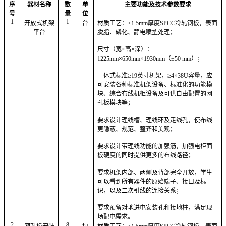
序
器材名称
数
单
主要功能及技术参数要求
号
量
位
1
1
开放式机架
台
材质工艺：≥1.5mm厚度SPCC冷轧钢板，表面
平台
脱脂、磷化、静电喷塑处理；
尺寸（宽×高×深）：
1225mm×650mm×1930mm
（±50 mm）
；
一体式标准≥19英寸机架，≥4×38U容量，应
可安装各种标准机架设备、标准化的功能模
块、综合布线机柜设备及可供自由配置的网
孔板模块等；
要求设计理线槽、理线环及走线孔，使布线
更隐蔽、规范、整齐和美观；
要求设计带理线功能的加强筋，加强电柜面
板硬度的同时提供更多的布线路径；
要求机架内部、两侧及背部完全开放，学生
可以看到所有器件的原始端子、接口及标
识，以及二次引线的连接关系；
要求预留对地进电安装孔和接地柱，满足现
场配电需求。
2
8