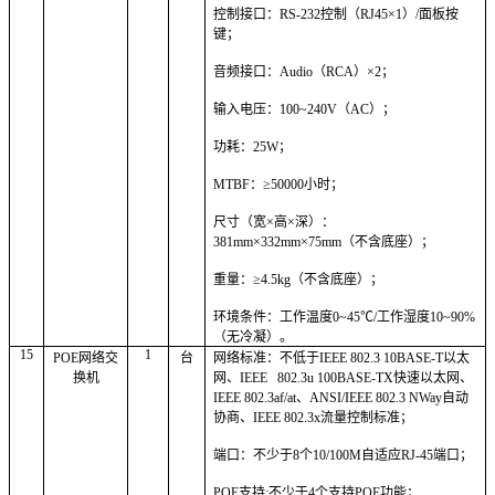
控制接口：RS-232控制（RJ45×1）/面板按
键；
音频接口：Audio（RCA）×2；
输入电压：100~240V（AC）；
功耗：25W；
MTBF
：≥50000小时；
尺寸（宽×高×深）：
381mm×332mm×75mm（不含底座）；
重量：≥4.5kg（不含底座）；
环境条件：工作温度0~45℃/工作湿度10~90%
（无冷凝）。
15
1
POE
网络交
台
网络标准：不低于IEEE 802.3 10BASE-T以太
换机
网、IEEE 802.3u 100BASE-TX快速以太网、
IEEE 802.3af/at、ANSI/IEEE 802.3 NWay自动
协商、IEEE 802.3x流量控制标准；
端口：不少于8个10/100M自适应RJ-45端口；
POE
支持:不少于4个支持POE功能；