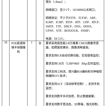
镜头（≥8mm）；
网络接口：至少1个，10/100M以太网口；
网络协议：不少于HTTP、TCP/IP、ARP、
IGMP、ICMP、RTSP、RTP、UDP、RTCP、
SMTP、FTP、DHCP、DNS、DDNS、
UPNP、NTP、BONJOUR、SNMP；
电源：DC12V。
19
1
POE
高清网
台
要求采用高性能130万像素 CMOS图像传感
络半球摄像
器，低照度效果好，图像清晰度高；
机
要求支持ICR自动切换功能，实现昼夜监控；
要求支持130万（1280*960）30fps实时监控；
要求支持三码流，感兴趣ROI编码和可伸缩视
频编码SVC技术；
要求支持ACF（活动帧率控制），支持手机
监控；
要求支持数字水印加密，防止数据被篡；
要求支持数字宽动态，3D降噪，强光抑制，