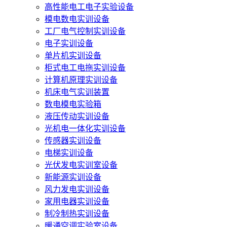
高性能电工电子实验设备
模电数电实训设备
工厂电气控制实训设备
电子实训设备
单片机实训设备
柜式电工电拖实训设备
计算机原理实训设备
机床电气实训装置
数电模电实验箱
液压传动实训设备
光机电一体化实训设备
传感器实训设备
电梯实训设备
光伏发电实训室设备
新能源实训设备
风力发电实训设备
家用电器实训设备
制冷制热实训设备
暖通空调实验室设备