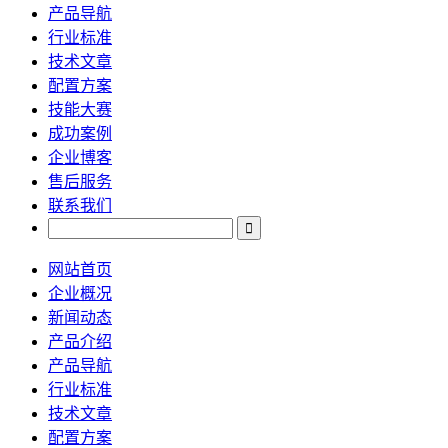
产品导航
行业标准
技术文章
配置方案
技能大赛
成功案例
企业博客
售后服务
联系我们
网站首页
企业概况
新闻动态
产品介绍
产品导航
行业标准
技术文章
配置方案