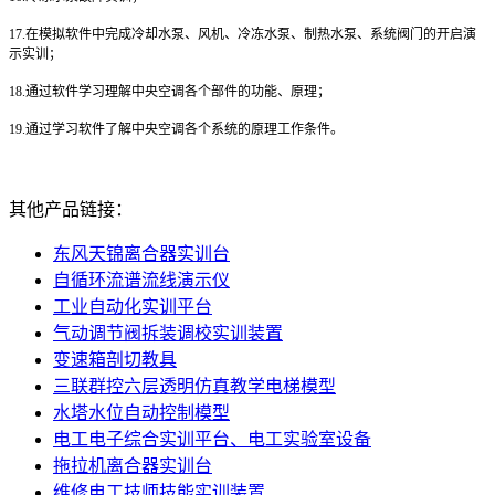
17.
在模拟软件中完成冷却水泵、风机、冷冻水泵、制热水泵、系统阀门的开启演
示实训；
18.
通过软件学习理解中央空调各个部件的功能、原理；
19.
通过学习软件了解中央空调各个系统的原理工作条件。
其他产品链接：
东风天锦离合器实训台
自循环流谱流线演示仪
工业自动化实训平台
气动调节阀拆装调校实训装置
变速箱剖切教具
三联群控六层透明仿真教学电梯模型
水塔水位自动控制模型
电工电子综合实训平台、电工实验室设备
拖拉机离合器实训台
维修电工技师技能实训装置