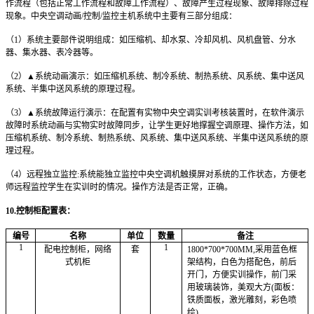
作流程（包括正常工作流程和故障工作流程）、故障产生过程现象、故障排除过程
现象。中央空调动画/控制/监控主机系统中主要有三部分组成：
（1）系统主要部件说明组成：如压缩机、却水泵、冷却风机、风机盘管、分水
器、集水器、表冷器等。
（2）▲系统动画演示：如压缩机系统、制冷系统、制热系统、风系统、集中送风
系统、半集中送风系统的原理过程。
（3）▲系统故障运行演示：在配置有实物中央空调实训考核装置时，在软件演示
故障时系统动画与实物实时故障同步，让学生更好地撑握空调原理、操作方法，如
压缩机系统、制冷系统、制热系统、风系统、集中送风系统、半集中送风系统的原
理过程。
（4）远程独立监控:系统能独立监控中央空调机触摸屏对系统的工作状态，方便老
师远程监控学生在实训时的情况。操作方法是否正常，正确。
10.
控制柜配置表：
编号
名称
单位
数量
备注
1
1
配电控制柜，网络
套
1800*700*700MM,
采用蓝色框
式机柜
架结构，白色为搭配色，前后
开门，方便实训操作，前门采
用玻璃装饰，美观大方(面板：
铁质面板，激光雕刻，彩色喷
绘)