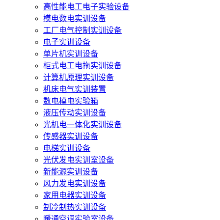
高性能电工电子实验设备
模电数电实训设备
工厂电气控制实训设备
电子实训设备
单片机实训设备
柜式电工电拖实训设备
计算机原理实训设备
机床电气实训装置
数电模电实验箱
液压传动实训设备
光机电一体化实训设备
传感器实训设备
电梯实训设备
光伏发电实训室设备
新能源实训设备
风力发电实训设备
家用电器实训设备
制冷制热实训设备
暖通空调实验室设备