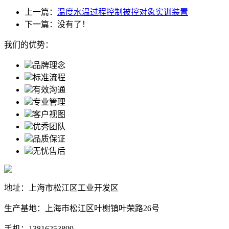
上一篇：
温度水温过程控制被控对象实训装置
下一篇：没有了！
我们的优势：
品牌理念
标准流程
有效沟通
专业管理
客户视图
优秀团队
品质保证
无忧售后
地址：上海市松江区工业开发区
生产基地：上海市松江区叶榭镇叶荣路26号
手机：13816253899