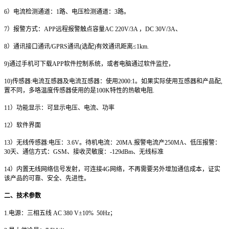
6
）电流检测通道：1路、电压检测通道：3路。
7
）报警方式：APP远程报警触点容量AC 220V/3A ，DC 30V/3A、
8
）通讯接口通讯/GPRS通讯(选配)有效通讯距离≤1km.
9)
通过手机可下载APP软件控制系统，或者电脑通过软件监控，
10)
传感器:电流互感器及电流互感器：使用2000:1。如果实际使用互感器和产品配,
置不同，多咯温度传感器使用的是100K特性的热敏电阻.
11
）功能显示：可显示电压、电流、功率
12
）软件界面
13
）无线传感器:电压：3.6V。待机电流：20MA.报警电流产250MA、低压报警：
30天、通信方式：GSM、接收灵敏度：-129dBm、无线标准
14
）内置无线网络信号发射，可连接4G网络，不再需要另外增加通信成本，证实
该产品的可靠、安全、先进性。
二、技术参数
1.
电源：三相五线 AC 380 V±10% 50Hz；