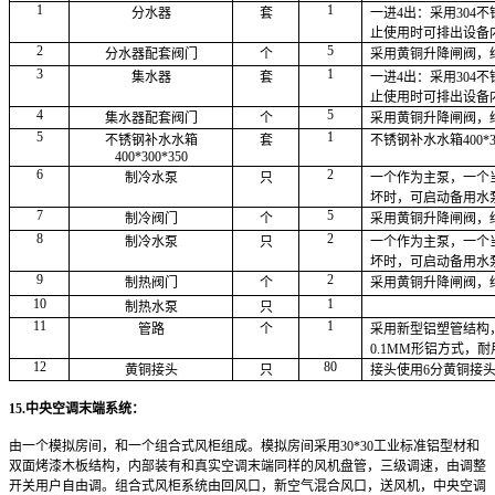
1
1
分水器
套
一进4出：采用304
止使用时可排出设备
2
5
分水器配套阀门
个
采用黄铜升降闸阀，
3
1
集水器
套
一进4出：采用304
止使用时可排出设备
4
5
集水器配套阀门
个
采用黄铜升降闸阀，
5
1
不锈钢补水水箱
套
不锈钢补水水箱400*30
400*300*350
6
2
制冷水泵
只
一个作为主泵，一个
坏时，可启动备用水
7
5
制冷阀门
个
采用黄铜升降闸阀，
8
2
制冷水泵
只
一个作为主泵，一个
坏时，可启动备用水
9
2
制热阀门
个
采用黄铜升降闸阀，
10
1
制热水泵
只
11
1
管路
个
采用新型铝塑管结构
0.1MM形铝方式，
12
80
黄铜接头
只
接头使用6分黄铜接
15.
中央空调末端系统：
由一个模拟房间，和一个组合式风柜组成。模拟房间采用30*30工业标准铝型材和
双面烤漆木板结构，内部装有和真实空调末端同样的风机盘管，三级调速，由调整
开关用户自由调。组合式风柜系统由回风口，新空气混合风口，送风机，中央空调