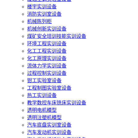
楼宇实训设备
消防实训室设备
机械陈列柜
机械创新实训设备
煤矿安全培训技能实训设备
环境工程实训设备
化工工程实训设备
化工原理实训设备
流体力学实训设备
过程控制实训设备
钳工实验室设备
工程制图实验室设备
热工实训设备
教学数控车床铣床实训设备
透明电机模型
透明注塑机模型
汽车底盘实训室设备
汽车发动机实训设备