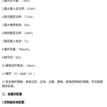
2.
最大供冷量：7.5kW；
3.
最大输入总功率：6.5kW；
4.
制冷额定功率：7.5.kW；
5.
最大堵转电流：50A；
6.
制热额定功率：2.0kW；
7.
额定输入电流：7A；
8.
循环风量：700m3/h；
9.
制冷剂：R22；
10.
漏电动作电流：≤30mA；
11.
噪声：35－40dB（A）；
12.
安全保护措施：具有过压、过流、过载、漏电、接地四种保护措施，符合国家
相关标准。
三、装置的配置
1.
控制器系统配置：