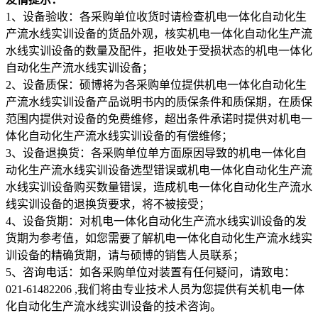
1、设备验收：各采购单位收货时请检查机电一体化自动化生
产流水线实训设备的货品外观，核实
机电一体化自动化生产流
水线实训设备
的数量及配件，拒收处于受损状态的
机电一体化
自动化生产流水线实训设备
；
2、设备质保：硕博将为各采购单位提供机电一体化自动化生
产流水线实训设备产品说明书内的质保条件和质保期，在质保
范围内提供对设备的免费维修，超出条件承诺时提供对
机电一
体化自动化生产流水线实训设备
的有偿维修；
3、设备退换货：各采购单位单方面原因导致的机电一体化自
动化生产流水线实训设备选型错误或
机电一体化自动化生产流
水线实训设备
购买数量错误，造成
机电一体化自动化生产流水
线实训设备
的退换货要求，将不被接受；
4、设备货期：对机电一体化自动化生产流水线实训设备的发
货期为参考值，如您需要了解
机电一体化自动化生产流水线实
训设备
的精确货期，请与硕博的销售人员联系；
5、
咨询电话：
如各采购单位对装置有任何疑问，请致电：
021-61482206 ,我们将由专业技术人员为您提供有关
机电一体
化自动化生产流水线实训设备
的技术咨询。