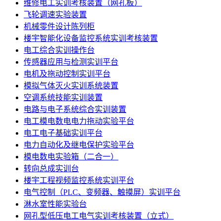
维修电工实训考核装置（网孔板）
飞轮调速实验装置
机械零件设计陈列柜
楼宇智能化设备监控系统实训考核装置
电工综合实训操作台
传感器应用与检测实训平台
电机及拖动控制实训平台
模拟气体灭火实训系统装置
空调系统技能实训装置
电路与电子系统综合实训装置
电工模电数电电力拖动实验平台
电工电子基础实训平台
电力自动化及继电保护实验平台
模电数电实验箱（二合一）
转向总成实训台
楼宇工程视频监控系统实训平台
电气控制（PLC、变频器、触摸屏）实训平台
淋水室性能实验台
网孔型低压电工电气实训考核装置（立式）