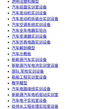
透明注塑机模型
汽车底盘实训室设备
汽车发动机实训设备
汽车发动机拆装台实训设备
汽车空调系统实训设备
汽车全车电器实验台
汽车变速器实训设备
汽车仿真电路实训设备
汽车解剖模型
汽车示教板
新能源汽车实训设备
新能源汽车电池实训室设备
部队.军校实训设备
船舶工程实训室设备
教学模型
汽车电路接线实训设备
新能源汽车电机驱动实训室
汽车电子实验室设备
给排水工程处理实验室设备