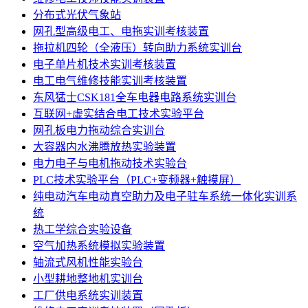
分布式光伏气象站
网孔型高级电工、电拖实训考核装置
拖拉机四轮（全液压）转向助力系统实训台
电子单片机技术实训考核装置
电工电气维修技能实训考核装置
东风猛士CSK181全车电器电路系统实训台
互联网+虚实结合电工技术实验平台
网孔板电力拖动综合实训台
大容器内水沸腾放热实验装置
电力电子与电机拖动技术实验台
PLC技术实验平台（PLC+变频器+触摸屏）
纯电动汽车电动真空助力及电子驻车系统一体化实训系
统
热工学综合实验设备
空气加热系统模拟实验装置
轴流式风机性能实验台
小型耕地整地机实训台
工厂供电系统实训装置