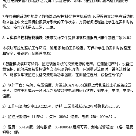
出,在电脑安置相关程序之后,屏上清楚记录、采样、通过打印机输出进行理论分
析。
7.
在原来的系统中加装了教师端动画/控制/监控主机系统, 远程程独立监控:在系统能
独立监控中央空调机触摸屏对系统的工作状态，方便老师远程监控学生在实训时的
情况。操作方法是否正常，正确。
8. ▲
实验台控制智能模块
（要求投标文件提供详细检测报告扫描件加盖厂家公章）
本模块可控制整机工作环境，确定 系统的工作稳定，可保护学生的实训时的稳定
和安全，关键时可切断总电源：
1)
智能模块模块可检测、监控装置系统的交流电源的电压，在测量过压时，设备过
载保护、能够采集被监控设备交流电源的电流值，在测量过流值时，设备过载保
护、能够采集被监控设备交流用功功率温度、在测量过温时，设备过载保护
2
）软件平台：电流、电压温度、并通过CAN /GSM通讯上传到监控主机或监控云
平台，监控主机或云平台可以判断被监控电源的运行状态，如电压，电流，电流和
温度。
3
）工作电源 额定电压AC220V、功耗 正常监视状态≤2W 报警状态≤2.5W、
4
）监控报警过压（115%）、欠压（80%）过流、电流（50~1000mA）。
5
）温度：50-120度、漏电报警：50-1000MA连续可调、漏电报警通道：1路、温度
报警：4路。