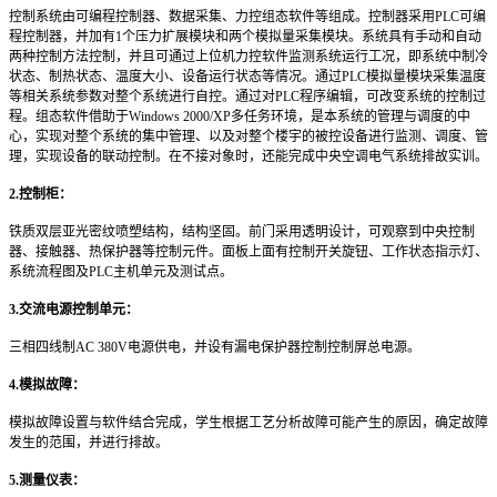
控制系统由可编程控制器、数据采集、力控组态软件等组成。控制器采用PLC可编
程控制器，并加有1个压力扩展模块和两个模拟量采集模块。系统具有手动和自动
两种控制方法控制，并且可通过上位机力控软件监测系统运行工况，即系统中制冷
状态、制热状态、温度大小、设备运行状态等情况。通过PLC模拟量模块采集温度
等相关系统参数对整个系统进行自控。通过对PLC程序编辑，可改变系统的控制过
程。组态软件借助于Windows 2000/XP多任务环境，是本系统的管理与调度的中
心，实现对整个系统的集中管理、以及对整个楼宇的被控设备进行监测、调度、管
理，实现设备的联动控制。在不接对象时，还能完成中央空调电气系统排故实训。
2.
控制柜：
铁质双层亚光密纹喷塑结构，结构坚固。前门采用透明设计，可观察到中央控制
器、接触器、热保护器等控制元件。面板上面有控制开关旋钮、工作状态指示灯、
系统流程图及PLC主机单元及测试点。
3.
交流电源控制单元：
三相四线制AC 380V电源供电，并设有漏电保护器控制控制屏总电源。
4.
模拟故障：
模拟故障设置与软件结合完成，学生根据工艺分析故障可能产生的原因，确定故障
发生的范围，并进行排故。
5.
测量仪表：