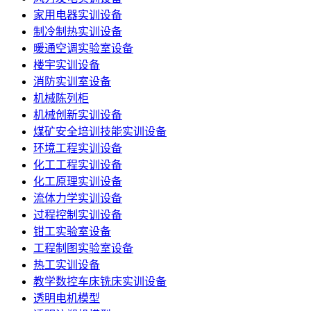
家用电器实训设备
制冷制热实训设备
暖通空调实验室设备
楼宇实训设备
消防实训室设备
机械陈列柜
机械创新实训设备
煤矿安全培训技能实训设备
环境工程实训设备
化工工程实训设备
化工原理实训设备
流体力学实训设备
过程控制实训设备
钳工实验室设备
工程制图实验室设备
热工实训设备
教学数控车床铣床实训设备
透明电机模型